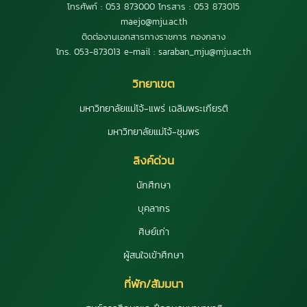
โทรศัพท์ : 053 873000 โทรสาร : 053 873015
maejo@mju.ac.th
ติดต่องานเอกสารทางราชการ กองกลาง
โทร. 053-873013 e-mail : saraban_mju@mju.ac.th
วิทยาเขต
มหาวิทยาลัยแม่โจ้-แพร่ เฉลิมพระเกียรติ
มหาวิทยาลัยแม่โจ้-ชุมพร
ลิงค์ด่วน
นักศึกษา
บุคลากร
ศิษย์เก่า
ผู้สนใจเข้าศึกษา
ที่พัก/สัมมนา