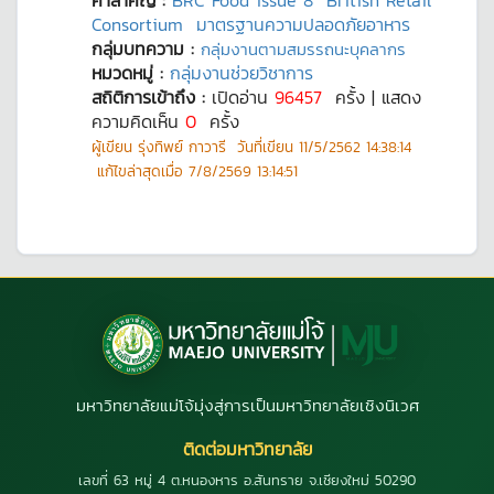
คำสำคัญ :
BRC Food issue 8
British Retail
Consortium
มาตรฐานความปลอดภัยอาหาร
กลุ่มบทความ :
กลุ่มงานตามสมรรถนะบุคลากร
หมวดหมู่ :
กลุ่มงานช่วยวิชาการ
สถิติการเข้าถึง :
เปิดอ่าน
96457
ครั้ง | แสดง
ความคิดเห็น
0
ครั้ง
ผู้เขียน
รุ่งทิพย์ กาวารี
วันที่เขียน
11/5/2562 14:38:14
แก้ไขล่าสุดเมื่อ
7/8/2569 13:14:51
มหาวิทยาลัยแม่โจ้มุ่งสู่การเป็นมหาวิทยาลัยเชิงนิเวศ
ติดต่อมหาวิทยาลัย
เลขที่ 63 หมู่ 4 ต.หนองหาร อ.สันทราย จ.เชียงใหม่ 50290