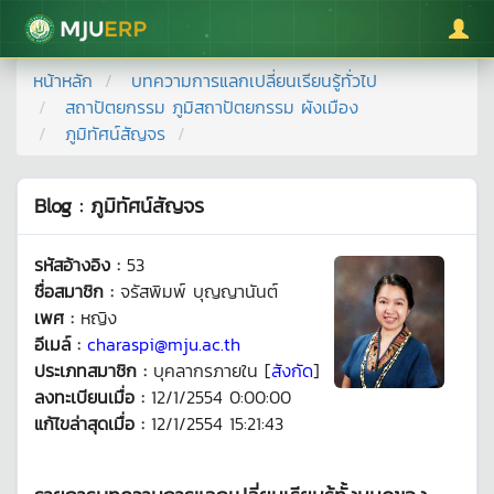
มหาวิทยาลัยแม่โจ้
หน้าหลัก
บทความการแลกเปลี่ยนเรียนรู้ทั่วไป
สถาปัตยกรรม ภูมิสถาปัตยกรรม ผังเมือง
ภูมิทัศน์สัญจร
Blog : ภูมิทัศน์สัญจร
รหัสอ้างอิง :
53
ชื่อสมาชิก :
จรัสพิมพ์ บุญญานันต์
เพศ :
หญิง
อีเมล์ :
charaspi@mju.ac.th
ประเภทสมาชิก :
บุคลากรภายใน [
สังกัด
]
ลงทะเบียนเมื่อ :
12/1/2554 0:00:00
แก้ไขล่าสุดเมื่อ :
12/1/2554 15:21:43