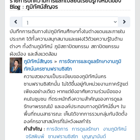
รายการบทความการแลกเปลี่ยนเรียนรู้ทั้งหมดของ
Blog : ภูมิทัศน์สัญจร
บันทึกการเดินทางไปภูมิทัศนศึกษาทั้งในต่างแดนและภายใน
ประเทศ ได้ทั้งความสนุกสนานและแฝงไว้ด้วยความรู้ในด้าน
ต่างๆ ทั้งด้านภูมิทัศน์ ภูมิสถาปัตยกรรม สถาปัตยกรรม
ผังเมือง และสิ่งแวดล้อม
ภูมิทัศน์สัญจร
»
การจัดการและดูแลรักษางานภูมิ
ทัศน์นครซานฟรานซิสโก
ความสวยงามเป็นระเบียบของภูมิทัศน์นคร
ซานฟรานซิสโกนั้น ไม่ได้ขึ้นอยู่กับหน่วยงานภาครัฐแต่
เพียงอย่างเดียว หากแต่ยังอาศัยความร่วมมือของ
คนในชุมชน ที่ตระหนักถึงความสำคัญของการดูแล
รักษาพรรณไม้ และองค์ประกอบทางภูมิทัศน์อื่นๆ ใน
พื้นที่ถนนสาธารณะ เห็นได้จากการรวมกลุ่มกันจัดตั้ง
องค์กรอาสาสมัครที่ไม่หวังผลกำไร
คำสำคัญ :
การจัดการ
การดูแลรักษา
งานภูมิทัศน์
จรัสพิมพ์
ซานฟรานซิสโก
บุญญานันต์