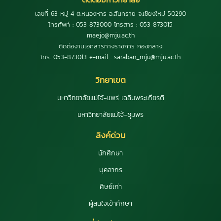
เลขที่ 63 หมู่ 4 ต.หนองหาร อ.สันทราย จ.เชียงใหม่ 50290
โทรศัพท์ : 053 873000 โทรสาร : 053 873015
maejo@mju.ac.th
ติดต่องานเอกสารทางราชการ กองกลาง
โทร. 053-873013 e-mail : saraban_mju@mju.ac.th
วิทยาเขต
มหาวิทยาลัยแม่โจ้-แพร่ เฉลิมพระเกียรติ
มหาวิทยาลัยแม่โจ้-ชุมพร
ลิงค์ด่วน
นักศึกษา
บุคลากร
ศิษย์เก่า
ผู้สนใจเข้าศึกษา