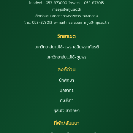
โทรศัพท์ : 053 873000 โทรสาร : 053 873015
maejo@mju.ac.th
ติดต่องานเอกสารทางราชการ กองกลาง
โทร. 053-873013 e-mail : saraban_mju@mju.ac.th
วิทยาเขต
มหาวิทยาลัยแม่โจ้-แพร่ เฉลิมพระเกียรติ
มหาวิทยาลัยแม่โจ้-ชุมพร
ลิงค์ด่วน
นักศึกษา
บุคลากร
ศิษย์เก่า
ผู้สนใจเข้าศึกษา
ที่พัก/สัมมนา