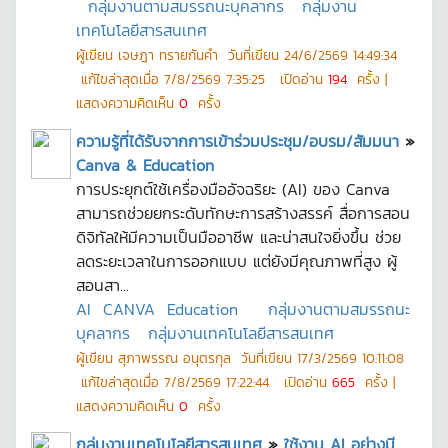
กลุ่มงานตามสมรรถนะบุคลากร
กลุ่มงาน
เทคโนโลยีสารสนเทศ
ผู้เขียน
เจษฎา ทรายกันคำ
วันที่เขียน
24/6/2569 14:49:34
แก้ไขล่าสุดเมื่อ
7/8/2569 7:35:25
เปิดอ่าน
194
ครั้ง |
แสดงความคิดเห็น
0
ครั้ง
ความรู้ที่ได้รับจากการเข้าร่วมประชุม/อบรม/สัมมนา
»
Canva & Education
การประยุกต์ใช้เครื่องมืออัจฉริยะ (AI) ของ Canva
สามารถช่วยยกระดับทักษะการสร้างสรรค์ สื่อการสอน
ดิจิทัลให้มีความเป็นมืออาชีพ และน่าสนใจยิ่งขึ้น ช่วย
ลดระยะเวลาในการออกแบบ แต่ยังมีคุณภาพที่สูง ผู้
สอนสา...
AI
CANVA
Education
กลุ่มงานตามสมรรถนะ
บุคลากร
กลุ่มงานเทคโนโลยีสารสนเทศ
ผู้เขียน
สุภาพรรณ อนุตรกุล
วันที่เขียน
17/3/2569 10:11:08
แก้ไขล่าสุดเมื่อ
7/8/2569 17:22:44
เปิดอ่าน
665
ครั้ง |
แสดงความคิดเห็น
0
ครั้ง
กลุ่มงานเทคโนโลยีสารสนเทศ
»
ใช้งาน AI อย่างมี