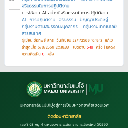
จริยธรรมในการปฏิบัติงาน
การใช้งาน AI อย่างมีจริยธรรมในการปฏิบัติงาน
AI
การปฏิบัติงาน
จริยธรรม
ปัญญาประดิษฐ์
กลุ่มงานตามสมรรถนะบุคลากร
กลุ่มงานเทคโนโลยี
สารสนเทศ
ผู้เขียน
ช่อทิพย์ สิทธิ
วันที่เขียน
23/1/2569 16:19:13
แก้ไข
ล่าสุดเมื่อ
6/8/2569 20:18:33
เปิดอ่าน
548
ครั้ง | แสดง
ความคิดเห็น
0
ครั้ง
มหาวิทยาลัยแม่โจ้มุ่งสู่การเป็นมหาวิทยาลัยเชิงนิเวศ
ติดต่อมหาวิทยาลัย
เลขที่ 63 หมู่ 4 ต.หนองหาร อ.สันทราย จ.เชียงใหม่ 50290