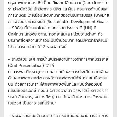
กรุงเทพมหานคร ซึ่งเป็นเวทีแลกเปลี่ยนความรู้และนวัตกรรม
ระหว่างนักวิจัย นักวิชาการ นิสิต และผู้ประกอบการด้านปุ๋ยและ
การเกษตร โดยเชื่อมโยงบทบาทของดินในการบรรลุ เป้าหมาย
การพัฒนาอย่างยั่งยืน (Sustainable Development Goals
– SDGs) ที่กำหนดโดย องค์การสหประชาชาติ (UN) มี
นักศึกษา นักวิจัย จากมหาวิทยาลัยและหน่วยงานต่างๆ ทั่ว
ประเทศส่งผลงานเข้าร่วมเป็นจำนวนมาก โดยมหาวิทยาลัยแม่
โจ้ สามารถคว้ามาได้ 2 รางวัล ดังนี้
- รางวัลชนะเลิศ การนำเสนอผลงานทางวิชาการภาคบรรยาย
(Oral Presentation) ได้แก่
นายวรพล ปัญจาสุธารส ผลงานเรื่อง: การประเมินความเสี่ยง
ด้านสภาพอากาศต่อการผลิตกาแฟอาราบิก้าในภาคเหนือตอน
บน ด้วยการวิเคราะห์ศักยภาพเชิงพื้นที่และแบบจำลองเบย์
เซียนเชิงประจักษ์ ทั้งนี้มี ผศ.ดร.วาสนา วิรุญรัตน์, รศ.ดร.จีรา
ภรณ์ อินทสาร, ผศ.ดร.วิชญ์ภาส สังพาลี และ อ.ดร.จักรพงษ์
ไชยวงศ์ เป็นอาจารย์ที่ปรึกษา
- รางวัลรองชนะเลิศอันดับ 2 การนำเสนอผลงานทางวิชาการ