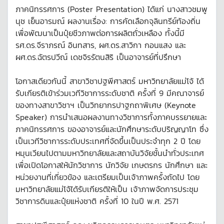
ภาคนิทรรศการ (Poster Presentation) ได้แก่ นางสาวชมพู
นุช เย็นอารมณ์ ผลงานเรื่อง: การคัดเลือกจุลินทรีย์ท้องถิ่น
เพื่อพัฒนาเป็นปุ๋ยชีวภาพต่อการผลิตถั่วเหลือง ทั้งนี้มี
รศ.ดร.จีราภรณ์ อินทสาร, ผศ.ดร.สาวิกา กอนแสง และ
ผศ.ดร.ฉัตรปวีณ์ เดชจิรรัตนสิริ เป็นอาจารย์ที่ปรึกษา
โอกาสเดียวกันนี้ สาขาวิชาปฐพีศาสตร์ มหาวิทยาลัยแม่โจ้ ได้
รับเกียรติเข้าร่วมเวทีวิชาการระดับชาติ ครั้งที่ 9 มีคณาจารย์
ของทางสาขาวิชาฯ เป็นวิทยากรปาฐกถาพิเศษ (Keynote
Speaker) การนำเสนอผลงานทางวิชาการทั้งภาคบรรยายและ
ภาคนิทรรศการ ของอาจารย์และนักศึกษาระดับปริญญาโท ซึ่ง
เป็นเวทีวิชาการระดับประเทศที่จัดขึ้นเป็นประจำทุก 2 ปี โดย
หมุนเวียนไปตามมหาวิทยาลัยและสถาบันวิจัยชั้นนำทั่วประเทศ
เพื่อเปิดโอกาสให้นักวิชาการ นักวิจัย เกษตรกร นักศึกษา และ
หน่วยงานที่เกี่ยวข้อง และเตรียมเป็นเจ้าภาพครั้งถัดไป โดย
มหาวิทยาลัยแม่โจ้ได้รับเกียรติให้เป็น เจ้าภาพจัดการประชุม
วิชาการดินและปุ๋ยแห่งชาติ ครั้งที่ 10 ในปี พ.ศ. 2571