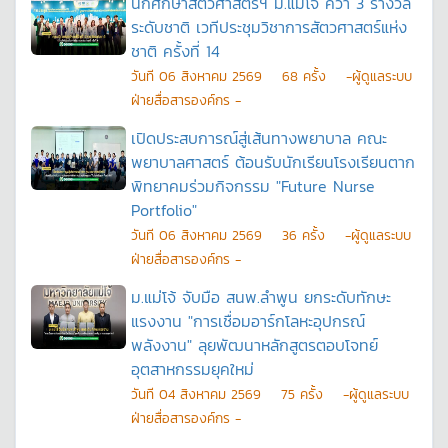
นักศึกษาสัตวศาสตร์ฯ ม.แม่โจ้ คว้า 3 รางวัล
ระดับชาติ เวทีประชุมวิชาการสัตวศาสตร์แห่ง
ชาติ ครั้งที่ 14
วันที
06 สิงหาคม 2569
68
ครั้ง
-ผู้ดูแลระบบ
ฝ่ายสื่อสารองค์กร -
เปิดประสบการณ์สู่เส้นทางพยาบาล คณะ
พยาบาลศาสตร์ ต้อนรับนักเรียนโรงเรียนตาก
พิทยาคมร่วมกิจกรรม "Future Nurse
Portfolio"
วันที
06 สิงหาคม 2569
36
ครั้ง
-ผู้ดูแลระบบ
ฝ่ายสื่อสารองค์กร -
ม.แม่โจ้ จับมือ สนพ.ลำพูน ยกระดับทักษะ
แรงงาน "การเชื่อมอาร์กโลหะอุปกรณ์
พลังงาน" ลุยพัฒนาหลักสูตรตอบโจทย์
อุตสาหกรรมยุคใหม่
วันที
04 สิงหาคม 2569
75
ครั้ง
-ผู้ดูแลระบบ
ฝ่ายสื่อสารองค์กร -