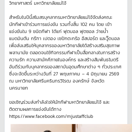
วิทยาศาสตร์ มหาวิทยาลัยแม่โจ้
สำหรับในปีนี้สโมสรบุคลากรมหาวิทยาลัยแม่โจ้จัดส่งคณะ
นักกีฬาเข้าร่วมการแข่งขัน รวมทั้งสิ้น 102 คน โดย เข้า
แข่งขันใน 9 ชนิดกีฬา ได้แก่ ฟุตบอล ฟุตซอล ว่ายน้ำ
แบดมินตัน กรีฑา เปตอง เซปักตะกร้อ อีสปอร์ต และวู๊ดบอล
เพื่อส่งเสริมให้บุคลากรของมหาวิทยาลัยได้สร้างเสริมสุขภาพ
พลานามัย ตลอดจนใช้กิจกรรมกีฬาเป็นสื่อกลางในการสร้าง
ความรัก ความสามัคคีภายในองค์กร และสร้างสัมพันธไมตรี
อันดีร่วมกับบุคลากรของสถาบันอุดมศึกษาต่าง ๆ ทั่วประเทศ
ซึ่งจะจัดขึ้นระหว่างวันที่ 27 พฤษภาคม – 4 มิถุนายน 2569
ณ มหาวิทยาลัยศรีนครินทรวิโรฒ องครักษ์ จังหวัด
นครนายก
ขอเชิญร่วมส่งกำลังใจให้นักกีฬามหาวิทยาลัยแม่โจ้ และ
ติดตามผลการแข่งขันได้ทาง
https://www.facebook.com/mjustaffclub