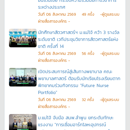
อินโดนีเซีย กระชับความร่วมมือทางวิชาการ
ระหว่างประเทศ
วันที
06 สิงหาคม 2569
49
ครั้ง
-ผู้ดูแลระบบ
ฝ่ายสื่อสารองค์กร -
นักศึกษาสัตวศาสตร์ฯ ม.แม่โจ้ คว้า 3 รางวัล
ระดับชาติ เวทีประชุมวิชาการสัตวศาสตร์แห่ง
ชาติ ครั้งที่ 14
วันที
06 สิงหาคม 2569
56
ครั้ง
-ผู้ดูแลระบบ
ฝ่ายสื่อสารองค์กร -
เปิดประสบการณ์สู่เส้นทางพยาบาล คณะ
พยาบาลศาสตร์ ต้อนรับนักเรียนโรงเรียนตาก
พิทยาคมร่วมกิจกรรม "Future Nurse
Portfolio"
วันที
06 สิงหาคม 2569
32
ครั้ง
-ผู้ดูแลระบบ
ฝ่ายสื่อสารองค์กร -
ม.แม่โจ้ จับมือ สนพ.ลำพูน ยกระดับทักษะ
แรงงาน "การเชื่อมอาร์กโลหะอุปกรณ์