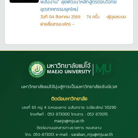
พลังงาน" ลุยพัฒนาหลักสูตรตอบโจทย์
อุตสาหกรรมยุคใหม่
วันที
04 สิงหาคม 2569
74
ครั้ง
-ผู้ดูแลระบบ
ฝ่ายสื่อสารองค์กร -
มหาวิทยาลัยแม่โจ้มุ่งสู่การเป็นมหาวิทยาลัยเชิงนิเวศ
ติดต่อมหาวิทยาลัย
เลขที่ 63 หมู่ 4 ต.หนองหาร อ.สันทราย จ.เชียงใหม่ 50290
โทรศัพท์ : 053 873000 โทรสาร : 053 873015
maejo@mju.ac.th
ติดต่องานเอกสารทางราชการ กองกลาง
โทร. 053-873013 e-mail : saraban_mju@mju.ac.th