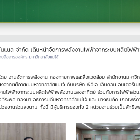
์เนชั่นแนล จำกัด เดินหน้าจัดการพลังงานไฟฟ้าจากระบบผลิตไฟฟ
่ายสื่อสารองค์กร มหาวิทยาลัยแม่โจ้
จ้ โดย งานจัดการพลังงาน กองกายภาพและสิ่งแวดล้อม สำนักงานมหาวิ
ทิตย์ภายในมหาวิทยาลัยแม่โจ้ กับบริษัท พีอีเอ เอ็นคอม อินเตอร์เนช
นไฟฟ้าจากระบบผลิตไฟฟ้าพลังงานแสงอาทิตย์ ร่วมกับการไฟฟ้าส่วนภู
.วีระพล ทองมา อธิการบดีมหาวิทยาลัยแม่โจ้ และ นางธนภัค เกิดโพธิ์คา
่วยงานร่วมลงนาม ทั้งนี้ มีผู้บริหารของทั้ง 2 หน่วยงานร่วมเป็นสักขี