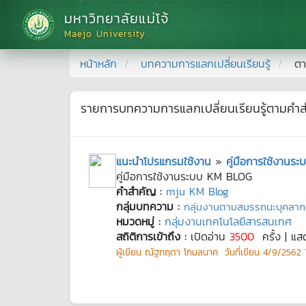
มหาวิทยาลัยแม่โจ้
Maejo University
หน้าหลัก
บทความการแลกเปลี่ยนเรียนรู้
ตา
รายการบทความการแลกเปลี่ยนเรียนรู้ตามคำ
แนะนำโปรแกรมใช้งาน
»
คู่มือการใช้งาน
คู่มือการใช้งานระบบ KM BLOG
คำสำคัญ :
mju KM Blog
กลุ่มบทความ :
กลุ่มงานตามสมรรถนะบุคลาก
หมวดหมู่ :
กลุ่มงานเทคโนโลยีสารสนเทศ
สถิติการเข้าถึง :
เปิดอ่าน
3500
ครั้ง | แ
ผู้เขียน
ณัฐกฤตา โกมลนาค
วันที่เขียน
4/9/2562 1