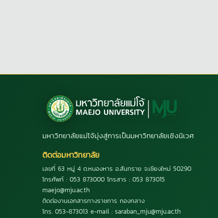
มหาวิทยาลัยแม่โจ้มุ่งสู่การเป็นมหาวิทยาลัยเชิงนิเวศ
ติดต่อมหาวิทยาลัย
เลขที่ 63 หมู่ 4 ต.หนองหาร อ.สันทราย จ.เชียงใหม่ 50290
โทรศัพท์ : 053 873000 โทรสาร : 053 873015
maejo@mju.ac.th
ติดต่องานเอกสารทางราชการ กองกลาง
โทร. 053-873013 e-mail : saraban_mju@mju.ac.th