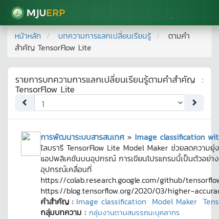
มหาวิทยาลัยแม่โจ้
หน้าหลัก
บทความการแลกเปลี่ยนเรียนรู้
ตามคำ
สำคัญ
TensorFlow Lite
รายการบทความการแลกเปลี่ยนเรียนรู้ตามคำสำคัญ
:
TensorFlow Lite
การพัฒนาระบบสารสนเทศ
»
Image classification w
ไลบรารี TensorFlow Lite Model Maker ช่วยลดความยุ่
แอปพลิเคชันบนอุปกรณ์ การเขียนโปรแกรมนี้เป็นตัวอย่างท
อุปกรณ์เคลื่อนที่
https://colab.research.google.com/github/tensorfl
https://blog.tensorflow.org/2020/03/higher-accura
คำสำคัญ :
Image classification
Model Maker
Tens
กลุ่มบทความ :
กลุ่มงานตามสมรรถนะบุคลากร