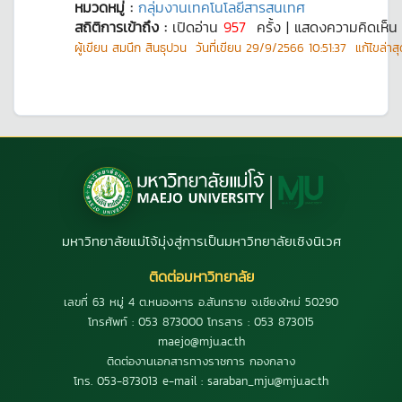
หมวดหมู่ :
กลุ่มงานเทคโนโลยีสารสนเทศ
สถิติการเข้าถึง :
เปิดอ่าน
957
ครั้ง | แสดงความคิดเห็
ผู้เขียน
สมนึก สินธุปวน
วันที่เขียน
29/9/2566 10:51:37
แก้ไขล่าสุ
มหาวิทยาลัยแม่โจ้มุ่งสู่การเป็นมหาวิทยาลัยเชิงนิเวศ
ติดต่อมหาวิทยาลัย
เลขที่ 63 หมู่ 4 ต.หนองหาร อ.สันทราย จ.เชียงใหม่ 50290
โทรศัพท์ : 053 873000 โทรสาร : 053 873015
maejo@mju.ac.th
ติดต่องานเอกสารทางราชการ กองกลาง
โทร. 053-873013 e-mail : saraban_mju@mju.ac.th