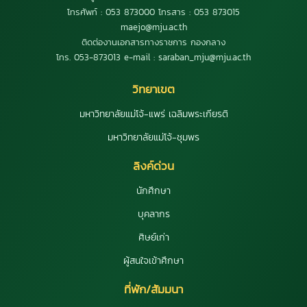
โทรศัพท์ : 053 873000 โทรสาร : 053 873015
maejo@mju.ac.th
ติดต่องานเอกสารทางราชการ กองกลาง
โทร. 053-873013 e-mail : saraban_mju@mju.ac.th
วิทยาเขต
มหาวิทยาลัยแม่โจ้-แพร่ เฉลิมพระเกียรติ
มหาวิทยาลัยแม่โจ้-ชุมพร
ลิงค์ด่วน
นักศึกษา
บุคลากร
ศิษย์เก่า
ผู้สนใจเข้าศึกษา
ที่พัก/สัมมนา