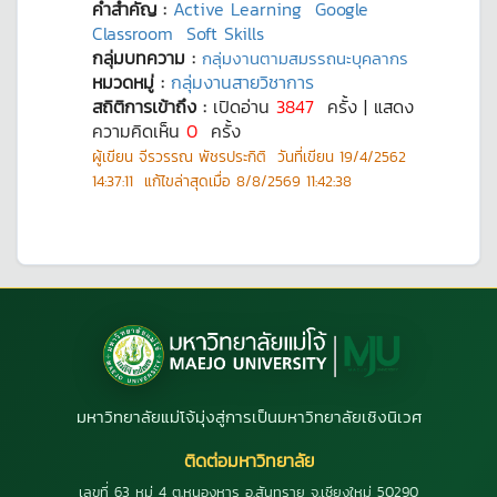
คำสำคัญ :
Active Learning
Google
Classroom
Soft Skills
กลุ่มบทความ :
กลุ่มงานตามสมรรถนะบุคลากร
หมวดหมู่ :
กลุ่มงานสายวิชาการ
สถิติการเข้าถึง :
เปิดอ่าน
3847
ครั้ง | แสดง
ความคิดเห็น
0
ครั้ง
ผู้เขียน
จีรวรรณ พัชรประกิติ
วันที่เขียน
19/4/2562
14:37:11
แก้ไขล่าสุดเมื่อ
8/8/2569 11:42:38
มหาวิทยาลัยแม่โจ้มุ่งสู่การเป็นมหาวิทยาลัยเชิงนิเวศ
ติดต่อมหาวิทยาลัย
เลขที่ 63 หมู่ 4 ต.หนองหาร อ.สันทราย จ.เชียงใหม่ 50290