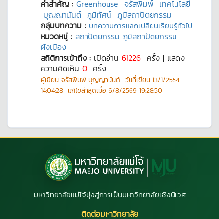
คำสำคัญ :
Greenhouse
จรัสพิมพ์
เทคโนโลยี
บุญญานันต์
ภูมิทัศน์
ภูมิสถาปัตยกรรม
กลุ่มบทความ :
บทความการแลกเปลี่ยนเรียนรู้ทั่วไป
หมวดหมู่ :
สถาปัตยกรรม ภูมิสถาปัตยกรรม
ผังเมือง
สถิติการเข้าถึง :
เปิดอ่าน
61226
ครั้ง | แสดง
ความคิดเห็น
0
ครั้ง
ผู้เขียน
จรัสพิมพ์ บุญญานันต์
วันที่เขียน
13/1/2554
14:04:28
แก้ไขล่าสุดเมื่อ
6/8/2569 19:28:50
มหาวิทยาลัยแม่โจ้มุ่งสู่การเป็นมหาวิทยาลัยเชิงนิเวศ
ติดต่อมหาวิทยาลัย