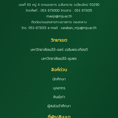
เลขที่ 63 หมู่ 4 ต.หนองหาร อ.สันทราย จ.เชียงใหม่ 50290
โทรศัพท์ : 053 873000 โทรสาร : 053 873015
maejo@mju.ac.th
ติดต่องานเอกสารทางราชการ กองกลาง
โทร. 053-873013 e-mail : saraban_mju@mju.ac.th
วิทยาเขต
มหาวิทยาลัยแม่โจ้-แพร่ เฉลิมพระเกียรติ
มหาวิทยาลัยแม่โจ้-ชุมพร
ลิงค์ด่วน
นักศึกษา
บุคลากร
ศิษย์เก่า
ผู้สนใจเข้าศึกษา
ที่พัก/สัมมนา