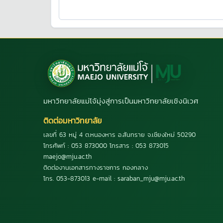
มหาวิทยาลัยแม่โจ้มุ่งสู่การเป็นมหาวิทยาลัยเชิงนิเวศ
ติดต่อมหาวิทยาลัย
เลขที่ 63 หมู่ 4 ต.หนองหาร อ.สันทราย จ.เชียงใหม่ 50290
โทรศัพท์ : 053 873000 โทรสาร : 053 873015
maejo@mju.ac.th
ติดต่องานเอกสารทางราชการ กองกลาง
โทร. 053-873013 e-mail : saraban_mju@mju.ac.th