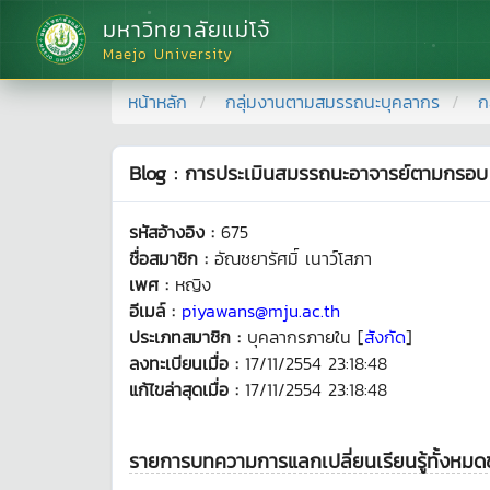
มหาวิทยาลัยแม่โจ้
Maejo University
หน้าหลัก
กลุ่มงานตามสมรรถนะบุคลากร
ก
Blog : การประเมินสมรรถนะอาจารย์ตามกรอบ
รหัสอ้างอิง :
675
ชื่อสมาชิก :
อัณชยารัศมิ์ เนาว์โสภา
เพศ :
หญิง
อีเมล์ :
piyawans@mju.ac.th
ประเภทสมาชิก :
บุคลากรภายใน [
สังกัด
]
ลงทะเบียนเมื่อ :
17/11/2554 23:18:48
แก้ไขล่าสุดเมื่อ :
17/11/2554 23:18:48
รายการบทความการแลกเปลี่ยนเรียนรู้ทั้งหม