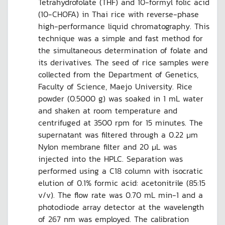
Tetrahydrofolate (THF) and 10-formyl folic acid
(10-CHOFA) in Thai rice with reverse-phase
high-performance liquid chromatography. This
technique was a simple and fast method for
the simultaneous determination of folate and
its derivatives. The seed of rice samples were
collected from the Department of Genetics,
Faculty of Science, Maejo University. Rice
powder (0.5000 g) was soaked in 1 mL water
and shaken at room temperature and
centrifuged at 3500 rpm for 15 minutes. The
supernatant was filtered through a 0.22 μm
Nylon membrane filter and 20 μL was
injected into the HPLC. Separation was
performed using a C18 column with isocratic
elution of 0.1% formic acid: acetonitrile (85:15
v/v). The flow rate was 0.70 mL min-1 and a
photodiode array detector at the wavelength
of 267 nm was employed. The calibration