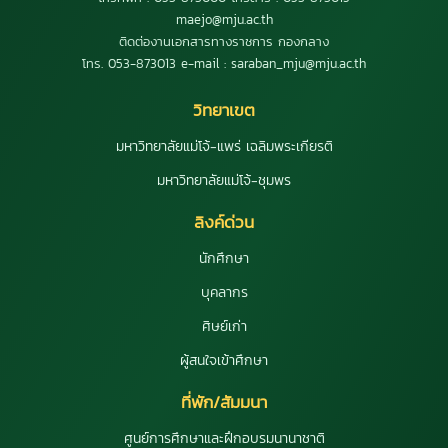
maejo@mju.ac.th
ติดต่องานเอกสารทางราชการ กองกลาง
โทร. 053-873013 e-mail : saraban_mju@mju.ac.th
วิทยาเขต
มหาวิทยาลัยแม่โจ้-แพร่ เฉลิมพระเกียรติ
มหาวิทยาลัยแม่โจ้-ชุมพร
ลิงค์ด่วน
นักศึกษา
บุคลากร
ศิษย์เก่า
ผู้สนใจเข้าศึกษา
ที่พัก/สัมมนา
ศูนย์การศึกษาและฝึกอบรมนานาชาติ