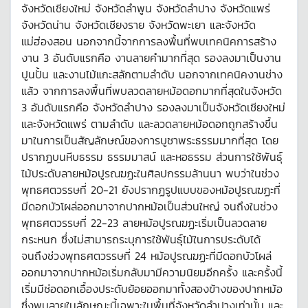
จังหวัดเชียงใหม่ จังหวัดลำพูน จังหวัดลำปาง จังหวัดแพร่
จังหวัดน่าน จังหวัดเชียงราย จังหวัดพะเยา และจังหวัด
แม่ฮ่องสอน นอกจากนี้จากการลงพื้นที่พบเทคนิคการสร้าง
งาน 3 อันดับแรกคือ งานลายคำมากที่สุด รองลงมาเป็นงาน
ปูนปั้น และงานไม้แกะสลักตามลำดับ นอกจากเทคนิคงานช่าง
แล้ว จากการลงพื้นที่พบลวดลายหม้อดอกมากที่สุดในจังหวัด
3 อันดับแรกคือ จังหวัดลำปาง รองลงมาเป็นจังหวัดเชียงใหม่
และจังหวัดแพร่ ตามลำดับ และลวดลายหม้อดอกถูกสร้างขึ้น
มาในการเป็นสัญลักษณ์ของการบูชาพระธรรมมากที่สุด โดย
ปรากฏบนหีบธรรม ธรรมมาสน์ และหอธรรม ส่วนการใช้พันธุ์
ไม้ประดับลายหม้อปูรณฆฏะในศิลปกรรมล้านนา พบว่าในช่วง
พุทธศตวรรษที่ 20-21 ยังปรากฏรูปแบบของหม้อปูรณฆฏะที่
มีดอกบัวโผล่ออกมาจากปากหม้อเป็นส่วนใหญ่ จนถึงในช่วง
พุทธศตวรรษที่ 22-23 ลายหม้อปูรณฆฏะเริ่มเป็นลวดลาย
กระหนก ซึ่งไม่สามารถระบุการใช้พันธุ์ไม้ในการประดับได้
จนถึงช่วงพุทธศตวรรษที่ 24 หม้อปูรณฆฏะที่มีดอกบัวโผล่
ออกมาจากปากหม้อเริ่มกลับมามีความนิยมอีกครั้ง และครั้งนี้
เริ่มมีช่อดอกเอื้องประดับย้อยออกมาทั้งสองข้างของปากหม้อ
ซึ่งพบลายในลักษณะนี้เฉพาะในพื้นที่จังหวัดลำปางเท่านั้น และ