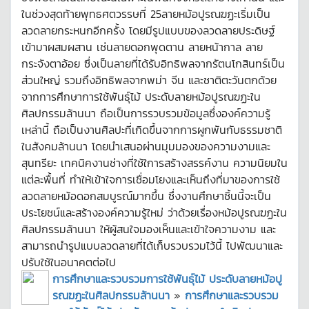
ในช่วงสุดท้ายพุทธศตวรรษที่ 25ลายหม้อปูรณฆฏะเริ่มเป็น
ลวดลายกระหนกอีกครั้ง โดยมีรูปแบบของลวดลายประดิษฐ์
เข้ามาผสมผสาน เช่นลายดอกพุดตาน ลายหน้ากาล ลาย
กระจังตาอ้อย ซึ่งเป็นลายที่ได้รับอิทธิพลจากรัตนโกสินทร์เป็น
ส่วนใหญ่ รวมถึงอิทธิพลจากพม่า จีน และชาติตะวันตกด้วย
จากการศึกษาการใช้พันธุ์ไม้ ประดับลายหม้อปูรณฆฏะใน
ศิลปกรรมล้านนา ถือเป็นการรวบรวมข้อมูลซึ่งองค์ความรู้
เหล่านี้ ถือเป็นงานศิลปะที่เกิดขึ้นจากการผูกพันกับธรรมชาติ
ในสังคมล้านนา โดยนำเสนอผ่านมุมมองของความงามและ
สุนทรียะ เทคนิคงานช่างที่ใช้ใการสร้างสรรค์งาน ความนิยมใน
แต่ละพื้นที่ ทำให้เข้าใจการเชื่อมโยงและเห็นถึงที่มาของการใช้
ลวดลายหม้อดอกสมบูรณ์มากขึ้น ซึ่งงานศึกษาชิ้นนี้จะเป็น
ประโยชน์และสร้างองค์ความรู้ใหม่ ว่าด้วยเรื่องหม้อปูรณฆฏะใน
ศิลปกรรมล้านนา ให้ผู้สนใจมองเห็นและเข้าใจความงาม และ
สามารถนำรูปแบบลวดลายที่ได้เก็บรวบรวมไว้นี้ ไปพัฒนาและ
ปรับใช้ในอนาคตต่อไป
การศึกษาและรวบรวมการใช้พันธุ์ไม้ ประดับลายหม้อปู
รณฆฏะในศิลปกรรมล้านนา
»
การศึกษาและรวบรวม