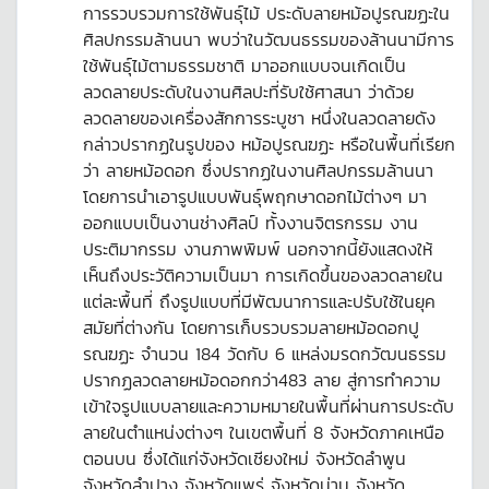
การรวบรวมการใช้พันธุ์ไม้ ประดับลายหม้อปูรณฆฏะใน
ศิลปกรรมล้านนา พบว่าในวัฒนธรรมของล้านนามีการ
ใช้พันธุ์ไม้ตามธรรมชาติ มาออกแบบจนเกิดเป็น
ลวดลายประดับในงานศิลปะที่รับใช้ศาสนา ว่าด้วย
ลวดลายของเครื่องสักการระบูชา หนึ่งในลวดลายดัง
กล่าวปรากฏในรูปของ หม้อปูรณฆฏะ หรือในพื้นที่เรียก
ว่า ลายหม้อดอก ซึ่งปรากฏในงานศิลปกรรมล้านนา
โดยการนำเอารูปแบบพันธุ์พฤกษาดอกไม้ต่างๆ มา
ออกแบบเป็นงานช่างศิลป์ ทั้งงานจิตรกรรม งาน
ประติมากรรม งานภาพพิมพ์ นอกจากนี้ยังแสดงให้
เห็นถึงประวัติความเป็นมา การเกิดขึ้นของลวดลายใน
แต่ละพื้นที่ ถึงรูปแบบที่มีพัฒนาการและปรับใช้ในยุค
สมัยที่ต่างกัน โดยการเก็บรวบรวมลายหม้อดอกปู
รณฆฏะ จำนวน 184 วัดกับ 6 แหล่งมรดกวัฒนธรรม
ปรากฏลวดลายหม้อดอกกว่า483 ลาย สู่การทำความ
เข้าใจรูปแบบลายและความหมายในพื้นที่ผ่านการประดับ
ลายในตำแหน่งต่างๆ ในเขตพื้นที่ 8 จังหวัดภาคเหนือ
ตอนบน ซึ่งได้แก่จังหวัดเชียงใหม่ จังหวัดลำพูน
จังหวัดลำปาง จังหวัดแพร่ จังหวัดน่าน จังหวัด