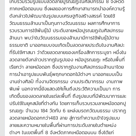
เก็บรวมรวมรูปแบบลวดลายปูรณฆฏะในศิลปกรรม 8 จังหวัด
ภาคเหนือตอนบน ซึ่งผลของการศึกษาสามารถนำองค์ความรู้
ดังกล่าวไปพัฒนาในรูปแบบเศรษฐกิจสร้างสรรค์ โดยใช้
วัฒนธรรมล้านนาเป็นทุนทางวัฒนธรรม ผลการศึกษาการ
รวบรวมการใช้พันธุ์ไม้ ประดับลายหม้อปูรณฆฏะในศิลปกรรม
ล้านนา พบว่าในวัฒนธรรมของล้านนามีการใช้พันธุ์ไม้ตาม
ธรรมชาติ มาออกแบบจนเกิดเป็นลวดลายประดับในงานศิลปะ
ที่รับใช้ศาสนา ว่าด้วยลวดลายของเครื่องสักการระบูชา หนึ่งใน
ลวดลายดังกล่าวปรากฏในรูปของ หม้อปูรณฆฏะ หรือในพื้นที่
เรียกว่า ลายหม้อดอก ซึ่งปรากฏในงานศิลปกรรมล้านนาโดย
การนำเอารูปแบบพันธุ์พฤกษาดอกไม้ต่างๆ มาออกแบบเป็น
งานช่างศิลป์ ทั้งงานจิตรกรรม งานประติมากรรม งานภาพ
พิมพ์ นอกจากนี้ยังแสดงให้เห็นถึงประวัติความเป็นมา การ
เกิดขึ้นของลวดลายในแต่ละพื้นที่ ถึงรูปแบบที่มีพัฒนาการและ
ปรับใช้ในยุคสมัยที่ต่างกัน โดยการเก็บรวบรวมลายหม้อดอกปู
รณฆฏะ จำนวน 184 วัดกับ 6 แหล่งมรดกวัฒนธรรม ปรากฏ
ลวดลายหม้อดอกกว่า483 ลาย สู่การทำความเข้าใจรูปแบบ
ลายและความหมายในพื้นที่ผ่านการประดับลายในตำแหน่ง
ต่างๆ ในเขตพื้นที่ 8 จังหวัดภาคเหนือตอนบน ซึ่งได้แก่