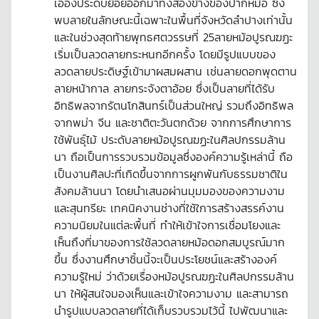
เอื้องประดับย้อยออกมาทั้งสองข้างของปากหม้อ ซึ่ง
พบลายในลักษณะนี้เฉพาะในพื้นที่จังหวัดลำปางเท่านั้น
และในช่วงสุดท้ายพุทธศตวรรษที่ 25ลายหม้อปูรณฆฏะ
เริ่มเป็นลวดลายกระหนกอีกครั้ง โดยมีรูปแบบของ
ลวดลายประดิษฐ์เข้ามาผสมผสาน เช่นลายดอกพุดตาน
ลายหน้ากาล ลายกระจังตาอ้อย ซึ่งเป็นลายที่ได้รับ
อิทธิพลจากรัตนโกสินทร์เป็นส่วนใหญ่ รวมถึงอิทธิพล
จากพม่า จีน และชาติตะวันตกด้วย จากการศึกษาการ
ใช้พันธุ์ไม้ ประดับลายหม้อปูรณฆฏะในศิลปกรรมล้าน
นา ถือเป็นการรวบรวมข้อมูลซึ่งองค์ความรู้เหล่านี้ ถือ
เป็นงานศิลปะที่เกิดขึ้นจากการผูกพันกับธรรมชาติใน
สังคมล้านนา โดยนำเสนอผ่านมุมมองของความงาม
และสุนทรียะ เทคนิคงานช่างที่ใช้ใการสร้างสรรค์งาน
ความนิยมในแต่ละพื้นที่ ทำให้เข้าใจการเชื่อมโยงและ
เห็นถึงที่มาของการใช้ลวดลายหม้อดอกสมบูรณ์มาก
ขึ้น ซึ่งงานศึกษาชิ้นนี้จะเป็นประโยชน์และสร้างองค์
ความรู้ใหม่ ว่าด้วยเรื่องหม้อปูรณฆฏะในศิลปกรรมล้าน
นา ให้ผู้สนใจมองเห็นและเข้าใจความงาม และสามารถ
นำรูปแบบลวดลายที่ได้เก็บรวบรวมไว้นี้ ไปพัฒนาและ