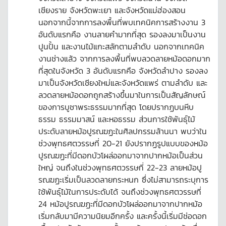
เชียงราย จังหวัดพะเยา และจังหวัดแม่ฮ่องสอน
นอกจากนี้จากการลงพื้นที่พบเทคนิคการสร้างงาน 3
อันดับแรกคือ งานลายคำมากที่สุด รองลงมาเป็นงาน
ปูนปั้น และงานไม้แกะสลักตามลำดับ นอกจากเทคนิค
งานช่างแล้ว จากการลงพื้นที่พบลวดลายหม้อดอกมาก
ที่สุดในจังหวัด 3 อันดับแรกคือ จังหวัดลำปาง รองลง
มาเป็นจังหวัดเชียงใหม่และจังหวัดแพร่ ตามลำดับ และ
ลวดลายหม้อดอกถูกสร้างขึ้นมาในการเป็นสัญลักษณ์
ของการบูชาพระธรรมมากที่สุด โดยปรากฏบนหีบ
ธรรม ธรรมมาสน์ และหอธรรม ส่วนการใช้พันธุ์ไม้
ประดับลายหม้อปูรณฆฏะในศิลปกรรมล้านนา พบว่าใน
ช่วงพุทธศตวรรษที่ 20-21 ยังปรากฏรูปแบบของหม้อ
ปูรณฆฏะที่มีดอกบัวโผล่ออกมาจากปากหม้อเป็นส่วน
ใหญ่ จนถึงในช่วงพุทธศตวรรษที่ 22-23 ลายหม้อปู
รณฆฏะเริ่มเป็นลวดลายกระหนก ซึ่งไม่สามารถระบุการ
ใช้พันธุ์ไม้ในการประดับได้ จนถึงช่วงพุทธศตวรรษที่
24 หม้อปูรณฆฏะที่มีดอกบัวโผล่ออกมาจากปากหม้อ
เริ่มกลับมามีความนิยมอีกครั้ง และครั้งนี้เริ่มมีช่อดอก