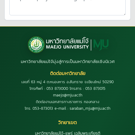
มหาวิทยาลัยแม่โจ้มุ่งสู่การเป็นมหาวิทยาลัยเชิงนิเวศ
ติดต่อมหาวิทยาลัย
เลขที่ 63 หมู่ 4 ต.หนองหาร อ.สันทราย จ.เชียงใหม่ 50290
โทรศัพท์ : 053 873000 โทรสาร : 053 873015
maejo@mju.ac.th
ติดต่องานเอกสารทางราชการ กองกลาง
โทร. 053-873013 e-mail : saraban_mju@mju.ac.th
วิทยาเขต
มหาวิทยาลัยแม่โจ้-แพร่ เฉลิมพระเกียรติ