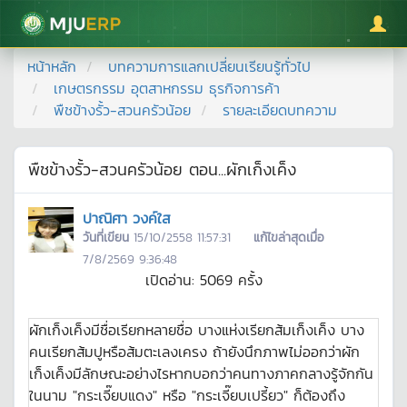
มหาวิทยาลัยแม่โจ้
หน้าหลัก
บทความการแลกเปลี่ยนเรียนรู้ทั่วไป
เกษตรกรรม อุตสาหกรรม ธุรกิจการค้า
พืชข้างรั้ว-สวนครัวน้อย
รายละเอียดบทความ
พืชข้างรั้ว-สวนครัวน้อย ตอน...ผักเก็งเค็ง
ปาณิศา วงค์ใส
วันที่เขียน
15/10/2558 11:57:31
แก้ไขล่าสุดเมื่อ
7/8/2569 9:36:48
เปิดอ่าน:
5069
ครั้ง
ผักเก็งเค็งมีชื่อเรียกหลายชื่อ บางแห่งเรียกส้มเก็งเค็ง บาง
คนเรียกส้มปูหรือส้มตะเลงเครง ถ้ายังนึกภาพไม่ออกว่าผัก
เก็งเค็งมีลักษณะอย่างไรหากบอกว่าคนทางภาคกลางรู้จักกัน
ในนาม "กระเจี๊ยบแดง" หรือ "กระเจี๊ยบเปรี้ยว" ก็ต้องถึง