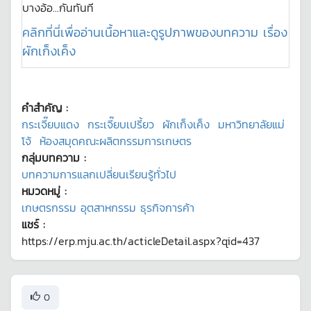
บางอ้อ...กันทันที
คลิกที่นี่เพื่ออ่านเนื้อหาและดูรูปภาพของบทความ เรื่อง
ผักเก็งเค็ง
คำสำคัญ :
กระเจี๊ยบแดง
กระเจี๊ยบเปรี้ยว
ผักเก็งเค็ง
มหาวิทยาลัยแม่
โจ้
ห้องสมุดคณะผลิตกรรมการเกษตร
กลุ่มบทความ :
บทความการแลกเปลี่ยนเรียนรู้ทั่วไป
หมวดหมู่ :
เกษตรกรรม อุตสาหกรรม ธุรกิจการค้า
แชร์ :
https://erp.mju.ac.th/acticleDetail.aspx?qid=437
0