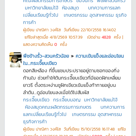
คณะผลิตกรรมการเกษตร
ชมจันทร์
พืชผักสวนครัว
มหาวิทยาลัยแม่โจ้
ห้องสมุด
บทความการแลก
เปลี่ยนเรียนรู้ทั่วไป
เกษตรกรรม อุตสาหกรรม ธุรกิจ
การค้า
ผู้เขียน
ปาณิศา วงค์ใส
วันที่เขียน
22/10/2558 16:14:02
แก้ไขล่าสุดเมื่อ
4/8/2569 10:57:39
เปิดอ่าน
4828
ครั้ง |
แสดงความคิดเห็น
0
ครั้ง
พืชข้างรั้ว-สวนครัวน้อย
»
ความเข้มแข็งและอ่อนโยน
ใน...กระเจี๊ยบเขียว
ดอกสีเหลือง ที่ขึ้นแซมประปรายอยู่ตามซอกของกิ่ง
ก้านใบ ช่วยทำให้ต้นกระเจี๊ยบเขียวที่มียอดฝักเหลี่ยม
ยาวรี ตั้งตระหง่านชูฝักเขียวเข้มแข็งท้าทายอยู่บน
ลำต้น...ดูอ่อนโยนลงเมื่อได้ไปสัมผัส
กระเจี๊ยบเขียว
กระเจี๊ยบมอญ
มหาวิทยาลัยแม่โจ้
ห้องสมุดคณะผลิตกรรมการเกษตร
บทความการ
แลกเปลี่ยนเรียนรู้ทั่วไป
เกษตรกรรม อุตสาหกรรม
ธุรกิจการค้า
ผู้เขียน
ปาณิศา วงค์ใส
วันที่เขียน
15/10/2558 16:17:48
แก้ไข