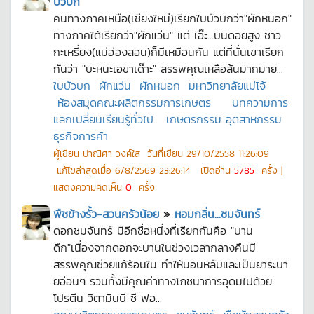
บัวบก
คนทางภาคเหนือ(เชียงใหม่)เรียกใบบัวบกว่า"ผักหนอก"
ทางภาคใต้เรียกว่า"ผักแว่น" แต่ เอ๊ะ...บนดอยสูง ชาว
กะเหรี่ยง(แม่ฮ่องสอน)ก็มีเหมือนกัน แต่ที่นั่นเขาเรียก
กันว่า "บะหนะเอขาเด๊าะ" สรรพคุณเหลือล้นมากมาย...
ใบบัวบก
ผักแว่น
ผักหนอก
มหาวิทยาลัยแม่โจ้
ห้องสมุดคณะผลิตกรรมการเกษตร
บทความการ
แลกเปลี่ยนเรียนรู้ทั่วไป
เกษตรกรรม อุตสาหกรรม
ธุรกิจการค้า
ผู้เขียน
ปาณิศา วงค์ใส
วันที่เขียน
29/10/2558 11:26:09
แก้ไขล่าสุดเมื่อ
6/8/2569 23:26:14
เปิดอ่าน
5785
ครั้ง |
แสดงความคิดเห็น
0
ครั้ง
พืชข้างรั้ว-สวนครัวน้อย
»
หอมกลิ่น...ชมจันทร์
ดอกชมจันทร์ มีอีกชื่อหนึ่งที่เรียกกันคือ "บาน
ดึก"เนื่องจากดอกจะบานในช่วงเวลากลางคืนมี
สรรพคุณช่วยแก้ร้อนใน ทำให้นอนหลับและเป็นยาระบา
ยอ่อนๆ รวมทั้งมีคุณค่าทางโภชนาการอุดมไปด้วย
โปรตีน วิตามินบี ซี ฟอ...