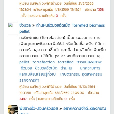
ผู้เขียน
ธนศิษฏ์ วงศ์ศิริอำนวย
วันที่เขียน
21/2/2566
15:23:04
แก้ไขล่าสุดเมื่อ
4/8/2569 15:45:24
เปิดอ่าน
1358
ครั้ง | แสดงความคิดเห็น
0
ครั้ง
ชีวมวล
»
ถ่านหินชีวมวลอัดเม็ด Torrefied biomass
pellet
ทอริแฟคชั่น (Torrefaction) เป็นกระบวนการ การ
เพิ่มคุณภาพชีวมวลเพื่อใช้สำหรับเป็นเชื้อเพลิง ที่มีค่า
ความร้อนสูง ความชื้นต่ำ และเมื่อนำมาอัดเม็ดเพื่อเพิ่ม
ความหนาแน่น ให้เป็น pellet จะมทีความหนาแน่นสู...
pellet
torrefaction
torrefied
การแปลงสภาพ
ชีวมวล
ชีวมวลอัดเม็ด
ถ่านหิน
บทความการ
แลกเปลี่ยนเรียนรู้ทั่วไป
เกษตรกรรม อุตสาหกรรม
ธุรกิจการค้า
ผู้เขียน
ธนศิษฏ์ วงศ์ศิริอำนวย
วันที่เขียน
15/10/2564
10:33:58
แก้ไขล่าสุดเมื่อ
6/8/2569 23:09:00
เปิดอ่าน
3487
ครั้ง | แสดงความคิดเห็น
0
ครั้ง
พืชข้างรั้ว-สวนครัวน้อย
»
อยากความจำดี...ต้องกินใบ