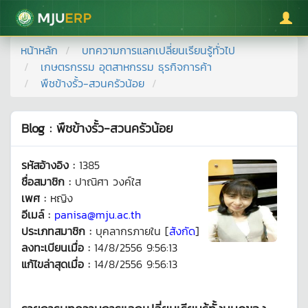
มหาวิทยาลัยแม่โจ้
หน้าหลัก
บทความการแลกเปลี่ยนเรียนรู้ทั่วไป
เกษตรกรรม อุตสาหกรรม ธุรกิจการค้า
พืชข้างรั้ว-สวนครัวน้อย
Blog : พืชข้างรั้ว-สวนครัวน้อย
รหัสอ้างอิง :
1385
ชื่อสมาชิก :
ปาณิศา วงค์ใส
เพศ :
หญิง
อีเมล์ :
panisa@mju.ac.th
ประเภทสมาชิก :
บุคลากรภายใน [
สังกัด
]
ลงทะเบียนเมื่อ :
14/8/2556 9:56:13
แก้ไขล่าสุดเมื่อ :
14/8/2556 9:56:13