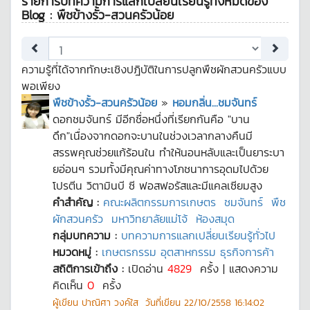
รายการบทความการแลกเปลี่ยนเรียนรู้ทั้งหมดของ
Blog : พืชข้างรั้ว-สวนครัวน้อย
ความรู้ที่ได้จากทักษะเชิงปฎิบัติในการปลูกพืชผักสวนครัวแบบ
พอเพียง
พืชข้างรั้ว-สวนครัวน้อย
»
หอมกลิ่น...ชมจันทร์
ดอกชมจันทร์ มีอีกชื่อหนึ่งที่เรียกกันคือ "บาน
ดึก"เนื่องจากดอกจะบานในช่วงเวลากลางคืนมี
สรรพคุณช่วยแก้ร้อนใน ทำให้นอนหลับและเป็นยาระบา
ยอ่อนๆ รวมทั้งมีคุณค่าทางโภชนาการอุดมไปด้วย
โปรตีน วิตามินบี ซี ฟอสฟอรัสและมีแคลเซียมสูง
คำสำคัญ :
คณะผลิตกรรมการเกษตร
ชมจันทร์
พืช
ผักสวนครัว
มหาวิทยาลัยแม่โจ้
ห้องสมุด
กลุ่มบทความ :
บทความการแลกเปลี่ยนเรียนรู้ทั่วไป
หมวดหมู่ :
เกษตรกรรม อุตสาหกรรม ธุรกิจการค้า
สถิติการเข้าถึง :
เปิดอ่าน
4829
ครั้ง | แสดงความ
คิดเห็น
0
ครั้ง
ผู้เขียน
ปาณิศา วงค์ใส
วันที่เขียน
22/10/2558 16:14:02