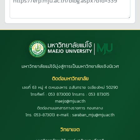
มหาวิทยาลัยแม่โจ้มุ่งสู่การเป็นมหาวิทยาลัยเชิงนิเวศ
ติดต่อมหาวิทยาลัย
เลขที่ 63 หมู่ 4 ต.หนองหาร อ.สันทราย จ.เชียงใหม่ 50290
โทรศัพท์ : 053 873000 โทรสาร : 053 873015
maejo@mju.ac.th
ติดต่องานเอกสารทางราชการ กองกลาง
โทร. 053-873013 e-mail : saraban_mju@mju.ac.th
วิทยาเขต