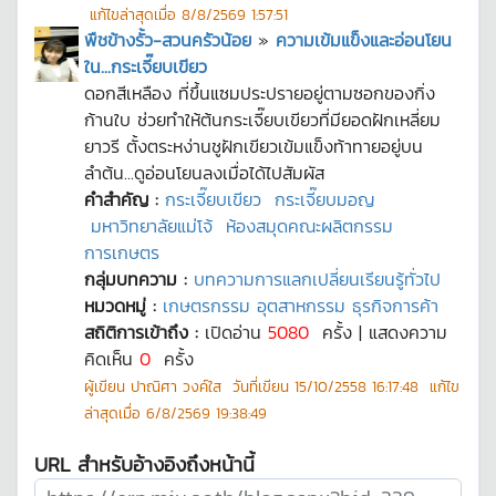
แก้ไขล่าสุดเมื่อ
8/8/2569 1:57:51
พืชข้างรั้ว-สวนครัวน้อย
»
ความเข้มแข็งและอ่อนโยน
ใน...กระเจี๊ยบเขียว
ดอกสีเหลือง ที่ขึ้นแซมประปรายอยู่ตามซอกของกิ่ง
ก้านใบ ช่วยทำให้ต้นกระเจี๊ยบเขียวที่มียอดฝักเหลี่ยม
ยาวรี ตั้งตระหง่านชูฝักเขียวเข้มแข็งท้าทายอยู่บน
ลำต้น...ดูอ่อนโยนลงเมื่อได้ไปสัมผัส
คำสำคัญ :
กระเจี๊ยบเขียว
กระเจี๊ยบมอญ
มหาวิทยาลัยแม่โจ้
ห้องสมุดคณะผลิตกรรม
การเกษตร
กลุ่มบทความ :
บทความการแลกเปลี่ยนเรียนรู้ทั่วไป
หมวดหมู่ :
เกษตรกรรม อุตสาหกรรม ธุรกิจการค้า
สถิติการเข้าถึง :
เปิดอ่าน
5080
ครั้ง | แสดงความ
คิดเห็น
0
ครั้ง
ผู้เขียน
ปาณิศา วงค์ใส
วันที่เขียน
15/10/2558 16:17:48
แก้ไข
ล่าสุดเมื่อ
6/8/2569 19:38:49
URL สำหรับอ้างอิงถึงหน้านี้