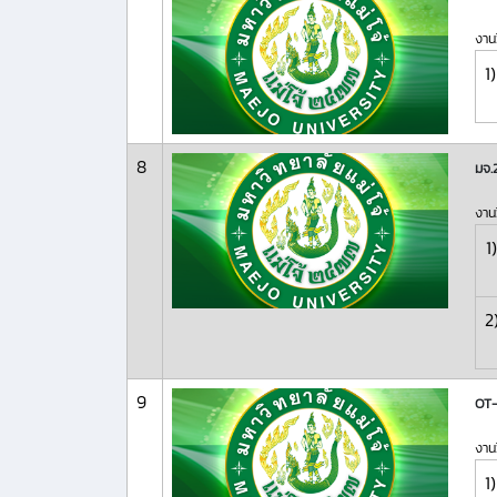
งานว
1)
8
มจ.
งานว
1)
2
9
OT-
งานว
1)