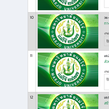
10
วช.
ทา
งานว
1)
11
มจ.
ส่
งานว
1)
12
มจ.
สร