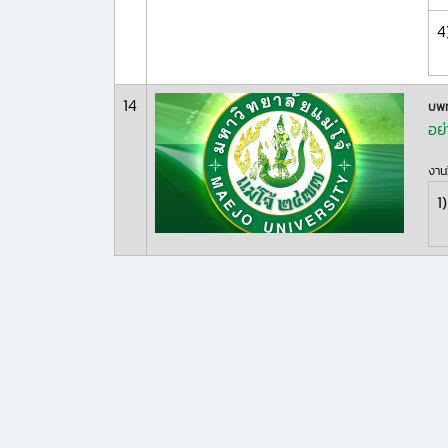
4
14
บพท
อย่
งานว
1)