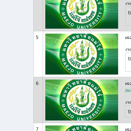
งานว
1)
5
มจ.
งานว
1)
6
มจ.
อมก
งานว
1)
7
มจ.