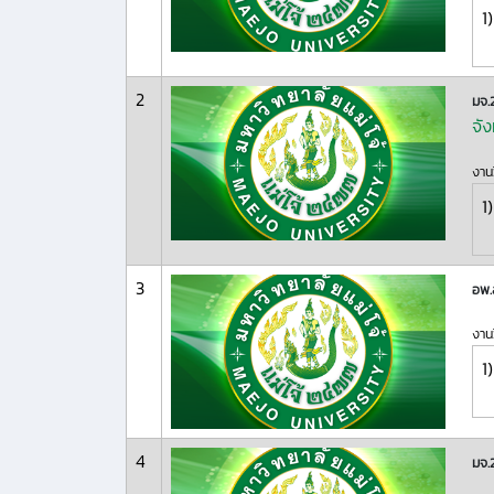
1)
2
มจ.
จัง
งานว
1)
3
อพ.
งานว
1)
4
มจ.