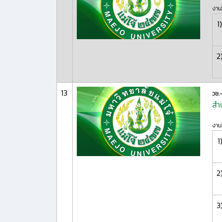
งานว
1)
2
13
วช.
สำ
งานว
1
2
3