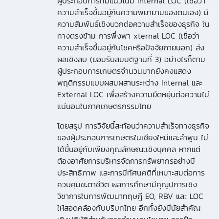
ผู้ประกอบการที่มีแนวโน้ม Internal LOC (เชื่อว่า
ความสําเร็จขึ้นอยู่กับความพยายามของตนเอง) มี
ความสัมพันธ์เชิงบวกต่อความสําเร็จของธุรกิจ ใน
ทางตรงข้าม การพึ่งพา xternal LOC (เชื่อว่า
ความสําเร็จขึ้นอยู่กับโชคหรือปัจจัยภายนอก) ส่ง
ผลเชิงลบ (ยอมรับสมมติฐานที่ 3) อย่างไรก็ตาม
ผู้ประกอบการเกษตรจํานวนมากยังคงแสดง
พฤติกรรมแบบผสมผสานระหว่าง Internal และ
External LOC เพื่อสร้างความยืดหยุ่นต่อความไม่
แน่นอนในภาคเกษตรกรรมไทย
โดยสรุป การวิจัยนี้สะท้อนว่าความสําเร็จทางธุรกิจ
ของผู้ประกอบการเกษตรในเชียงใหม่และลําพูน ไม่
ได้ขึ้นอยู่กับเพียงคุณลักษณะเชิงบุคคล หากแต่
ต้องอาศัยการบริหารจัดการทรัพยากรอย่างมี
ประสิทธิภาพ และการมีทัศนคติที่เหมาะสมต่อการ
ควบคุมชะตาชีวิต ผลการศึกษามีคุณูปการเชิง
วิชาการในการพัฒนาทฤษฎี EO, RBV และ LOC
ให้สอดคล้องกับบริบทไทย อีกทั้งยังมีนัยสําคัญ