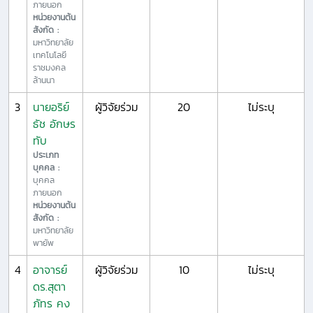
ภายนอก
หน่วยงานต้น
สังกัด :
มหาวิทยาลัย
เทคโนโลยี
ราชมงคล
ล้านนา
3
นายอริย์
ผู้วิจัยร่วม
20
ไม่ระบุ
ธัช อักษร
ทับ
ประเภท
บุคคล :
บุคคล
ภายนอก
หน่วยงานต้น
สังกัด :
มหาวิทยาลัย
พายัพ
4
อาจารย์
ผู้วิจัยร่วม
10
ไม่ระบุ
ดร.สุตา
ภัทร คง