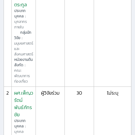
ตระกูล
ประเภท
บุคคล :
บุคลากร
ภายใน
กลุ่มนัก
วิจัย :
มนุษยศาสตร์
และ
สังคมศาสตร์
หน่วยงานต้น
สังกัด :
คณะ
พัฒนาการ
ท่องเที่ยว
2
ผศ.เพ็ญว
ผู้วิจัยร่วม
30
ไม่ระบุ
รัตน์
พันธ์ภัทร
ชัย
ประเภท
บุคคล :
บุคคล