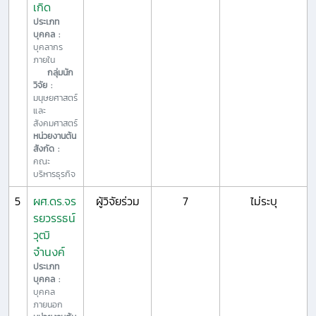
เกิด
ประเภท
บุคคล :
บุคลากร
ภายใน
กลุ่มนัก
วิจัย :
มนุษยศาสตร์
และ
สังคมศาสตร์
หน่วยงานต้น
สังกัด :
คณะ
บริหารธุรกิจ
5
ผศ.ดร.จร
ผู้วิจัยร่วม
7
ไม่ระบุ
รยวรรธน์
วุฒิ
จำนงค์
ประเภท
บุคคล :
บุคคล
ภายนอก