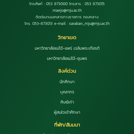
โทรศัพท์ : 053 873000 โทรสาร : 053 873015
maejo@mju.ac.th
ติดต่องานเอกสารทางราชการ กองกลาง
โทร. 053-873013 e-mail : saraban_mju@mju.ac.th
วิทยาเขต
มหาวิทยาลัยแม่โจ้-แพร่ เฉลิมพระเกียรติ
มหาวิทยาลัยแม่โจ้-ชุมพร
ลิงค์ด่วน
นักศึกษา
บุคลากร
ศิษย์เก่า
ผู้สนใจเข้าศึกษา
ที่พัก/สัมมนา