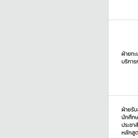
ฝ่ายทะ
บริการ
ฝ่ายรั
นักศึก
ประชาสั
หลักสู