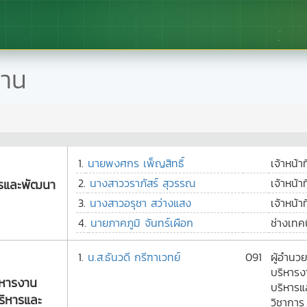
งาน
1.
นายพงศกร เพ็ญสิทธิ์
เจ้าหน้าที
2.
นางสาววราภัสร์ สุวรรณ
เจ้าหน้าที
ารและพัฒนา
3.
นางสาวอรุชา สว่างแสง
เจ้าหน้าที
4.
นายภาคภูมิ จันทร์เผือก
ช่างเทค
1.
น.ส.ธันวดี กรีฑาเวทย์
091
ผู้อำนว
บริหารง
หารงาน
บริหาร
ริหารและ
วิชาการ