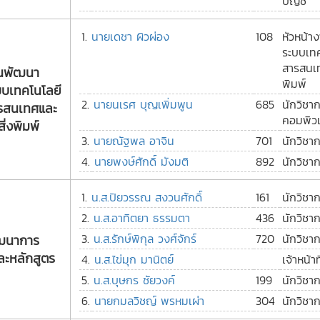
บัญชี
1.
นายเดชา ผิวผ่อง
108
หัวหน้
ระบบเทค
สารสนเท
นพัฒนา
พิมพ์
บบเทคโนโลยี
2.
นายนเรศ บุญเพิ่มพูน
685
นักวิชา
รสนเทศและ
คอมพิวเ
อสิ่งพิมพ์
3.
นายณัฐพล อาจิน
701
นักวิชา
4.
นายพงษ์ศักดิ์ มังมติ
892
นักวิชา
1.
น.ส.ปิยวรรณ สงวนศักดิ์
161
นักวิชา
2.
น.ส.อาทิตยา ธรรมตา
436
นักวิชา
3.
น.ส.รักษ์พิกุล วงศ์จักร์
720
นักวิชา
ัฒนาการ
ละหลักสูตร
4.
น.ส.ไข่มุก มานิตย์
เจ้าหน้าที
5.
น.ส.บุษกร ชัยวงค์
199
นักวิชา
6.
นายกมลวิชญ์ พรหมเผ่า
304
นักวิชา