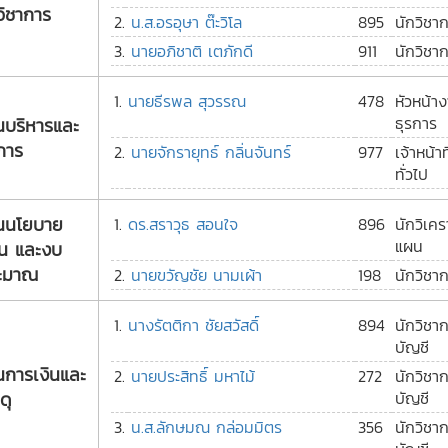
ิชาการ
2.
น.ส.อรอุษา ต๊ะวิโล
895
นักวิชา
3.
นายอภิชาติ เตภักดี
911
นักวิชาก
1.
นายธีรพล สุวรรณ
478
หัวหน้า
ธุรการ
นบริหารและ
การ
2.
นายจักรายุทธ์ กลิ่นจันทร์
977
เจ้าหน้า
ทั่วไป
นนโยบาย
1.
ดร.สราวุธ สอนใจ
896
นักวิเค
แผน
น และงบ
ะมาณ
2.
นายขวัญชัย นามเผ้า
198
นักวิชา
1.
นางรัตติกา ชัยสวัสดิ์
894
นักวิชา
บัญชี
นการเงินและ
2.
นายประสิทธิ์ มหาไม้
272
นักวิชา
ดุ
บัญชี
3.
น.ส.ลักษมณ กล่อมมิตร
356
นักวิชา