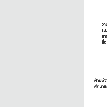
งา
ระ
สา
สื่
ฝ่ายพ
ศึกษาแ