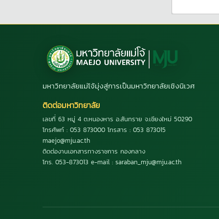
มหาวิทยาลัยแม่โจ้มุ่งสู่การเป็นมหาวิทยาลัยเชิงนิเวศ
ติดต่อมหาวิทยาลัย
เลขที่ 63 หมู่ 4 ต.หนองหาร อ.สันทราย จ.เชียงใหม่ 50290
โทรศัพท์ : 053 873000 โทรสาร : 053 873015
maejo@mju.ac.th
ติดต่องานเอกสารทางราชการ กองกลาง
โทร. 053-873013 e-mail : saraban_mju@mju.ac.th