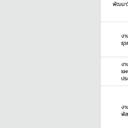
พัฒนาว
งา
ธุร
งา
แผ
ปร
งา
พัส