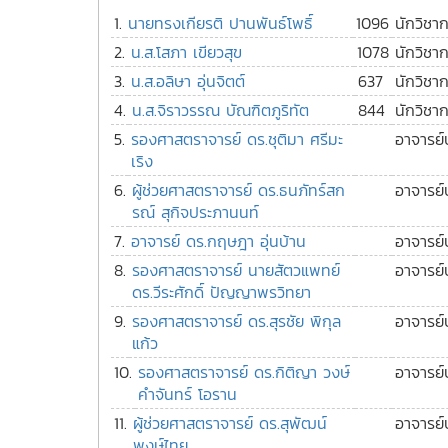
1.
นายทรงเกียรติ ปานพันธ์โพธิ์
1096
นักวิชา
2.
น.ส.โสภา เขียวสุข
1078
นักวิชา
3.
น.ส.อลิษา อุ่นจิตต์
637
นักวิชา
4.
น.ส.จิราวรรณ บัณฑิตภูริทัต
844
นักวิชา
5.
รองศาสตราจารย์ ดร.ชุติมา ศรีมะ
อาจารย์
เริง
6.
ผู้ช่วยศาสตราจารย์ ดร.ธนภัทร์สก
อาจารย์
รณ์ สุกิจประภานนท์
7.
อาจารย์ ดร.กฤษฎา อุ่นบ้าน
อาจารย์
8.
รองศาสตราจารย์ นายสัตวแพทย์
อาจารย์
ดร.วีระศักดิ์ ปัญญาพรวิทยา
9.
รองศาสตราจารย์ ดร.สุรชัย พิกุล
อาจารย์
แก้ว
10.
รองศาสตราจารย์ ดร.กิติญา วงษ์
อาจารย์
คำจันทร์ โอราน
11.
ผู้ช่วยศาสตราจารย์ ดร.สุพัฒน์
อาจารย์
พงษ์ไทย