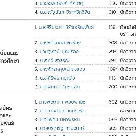
3.
นายอรรถพงศ์ ทัศเกตุ
480
นักวิชา
4.
น.ส.ณัฐนันท์ จิราศรีทวีสิน
910
นักวิชา
1.
น.ส.สิริประภา วิรัชเจริญพันธ์
158
หัวหน้า
บริการก
2.
นางหทัยชนก ผิวผ่อง
508
นักวิชา
3.
นายสุพจน์ บุญเรือง
293
นักวิชา
เบียนและ
การศึกษา
4.
น.ส.ทวี สุวรรณ
294
นักวิชา
5.
นายจักรกฤษณ์ ธงแดง
1084
นักวิชา
6.
น.ส.ศิริพร หนูหล่อ
1113
นักวิชา
7.
น.ส.พิมทิวา โมราเลิศ
200
นักวิชา
1.
นางพิชญดา พงษ์พานิช
602
นักวิชา
บสมัคร
2.
น.ส.อาชณิยา จันทรเพท
เจ้าหน้า
ษาและ
3.
น.ส.ไพลิน มหาพรหม
066
นักวิชา
มพันธ์
4.
นายปริณรัฐ กาบจันทร์
305
นักวิชา
ตร