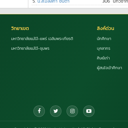
5.
น.ส.มัลลิกา ชื่นตา
306
นักวิชา
วิทยาเขต
ลิงค์ด่วน
มหาวิทยาลัยแม่โจ้-แพร่ เฉลิมพระเกียรติ
นักศึกษา
มหาวิทยาลัยแม่โจ้-ชุมพร
บุคลากร
ศิษย์เก่า
ผู้สนใจเข้าศึกษา