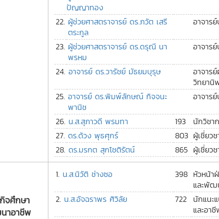
ปัญญาทอง
22.
ผู้ช่วยศาสตราจารย์ ดร.ภวัต เสรี
อาจารย์
ตระกูล
23.
ผู้ช่วยศาสตราจารย์ ดร.ดรุณี นา
อาจารย์
พรหม
24.
อาจารย์ ดร.วารัชย์ มัธยมบุรุษ
อาจารย์
วิทยานิ
25.
อาจารย์ ดร.พิมพ์ลักษณ์ กิจจนะ
อาจารย์
พานิช
26.
น.ส.สุภาวดี พรมทา
193
นักวิชา
27.
ดร.ด้วง พุธศุกร์
803
ผู้เชี่ย
28.
ดร.มรกต สุกโชติรัตน์
865
ผู้เชี่ย
1.
น.ส.นิวัติ ช่างซอ
398
หัวหน้า
และพัฒ
2.
น.ส.อัจฉราพร ศิวิลัย
722
นักแนะ
กิจศึกษา
และอาชี
นาอาชีพ