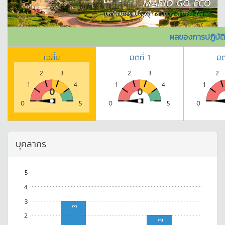
ผลของการปฏิบัต
เฉลี่ย
มิติที่ 1
มิต
2
3
2
3
2
1
4
1
4
1
0
0
0
5
0
5
0
บุคลากร
5
4
3
3
2
2