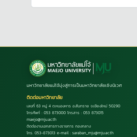
มหาวิทยาลัยแม่โจ้มุ่งสู่การเป็นมหาวิทยาลัยเชิงนิเวศ
ติดต่อมหาวิทยาลัย
เลขที่ 63 หมู่ 4 ต.หนองหาร อ.สันทราย จ.เชียงใหม่ 50290
โทรศัพท์ : 053 873000 โทรสาร : 053 873015
maejo@mju.ac.th
ติดต่องานเอกสารทางราชการ กองกลาง
โทร. 053-873013 e-mail : saraban_mju@mju.ac.th