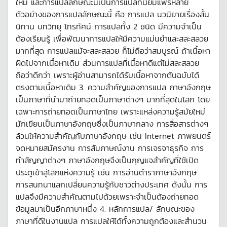
ใหม่ และการแปลลักษณะนี้เป็นการแปลที่นิยมแพร่หลาย
ตัวอย่างของการแปลลักษณะนี้ คือ การแปล นวนิยายเรื่องสั้น
นิทาน บทวิทยุ โทรทัศน์ การแปลทั้ง 2 ชนิด มีความจำเป็น
ต้องเรียนรู้ เพื่อพัฒนาการแปลให้มีความแม่นยำและสละสลวย
มากที่สุด การแปลแม้จะสละสลวย ก็ไม่ถือว่าสมบูรณ์ ถ้าเนื้อหา
ผิดไปจากเนื้อหาเดิม ส่วนการแปลที่เนื้อหาดีแต่ไม่สละสลวย
ถือว่าดีกว่า เพราะผู้อ่านสามารถได้รับเนื้อหาจากต้นฉบับได้
ตรงตามเนื้อหาเดิม 3. ความสำคัญของการแปล ภาษาอังกฤษ
เป็นภาษาที่นำมาถ่ายทอดเป็นภาษาต่างๆ มากที่สุดในโลก โดย
เฉพาะการถ่ายทอดเป็นภาษาไทย เพราะแหล่งความรู้สมัยใหม่
มักเขียนเป็นภาษาอังกฤษซึ่งเป็นภาษากลาง การสื่อสารต่างๆ
ล้วนให้ความสำคัญกับภาษาอังกฤษ เช่น Internet ภาพยนตร์
จดหมายสมัครงาน การสัมภาษณ์งาน การเจรจาธุรกิจ การ
ทำสัญญาต่างๆ ภาษาอังกฤษจึงเป็นกุญแจสำคัญที่ใช้เปิด
ประตูเข้าสู่โลกแห่งความรู้ เช่น การอ่านตำราภาษาอังกฤษ
การสนทนาแลกเปลี่ยนความรู้กับชาวต่างประเทศ ดังนั้น การ
แปลจึงมีความสำคัญตามไปด้วยเพราะจำเป็นต้องถ่ายทอด
ข้อมูลมาเป็นอีกภาษาหนึ่ง 4. หลักการแปล/ ลักษณะของ
ภาษาที่ดีในงานแปล การแปลให้ได้ทั้งความถูกต้องและสำนวน