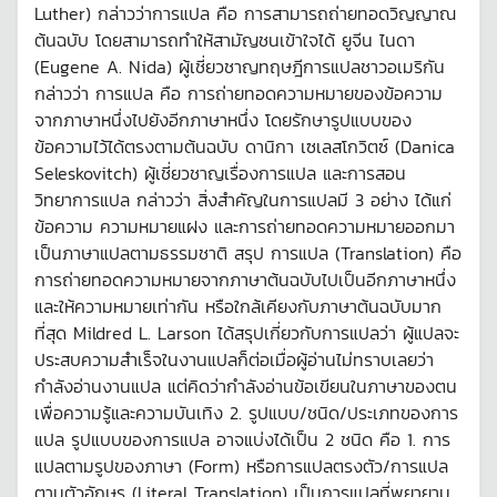
Luther) กล่าวว่าการแปล คือ การสามารถถ่ายทอดวิญญาณ
ต้นฉบับ โดยสามารถทำให้สามัญชนเข้าใจได้ ยูจีน ไนดา
(Eugene A. Nida) ผู้เชี่ยวชาญทฤษฎีการแปลชาวอเมริกัน
กล่าวว่า การแปล คือ การถ่ายทอดความหมายของข้อความ
จากภาษาหนึ่งไปยังอีกภาษาหนึ่ง โดยรักษารูปแบบของ
ข้อความไว้ได้ตรงตามต้นฉบับ ดานิกา เซเลสโกวิตซ์ (Danica
Seleskovitch) ผู้เชี่ยวชาญเรื่องการแปล และการสอน
วิทยาการแปล กล่าวว่า สิ่งสำคัญในการแปลมี 3 อย่าง ได้แก่
ข้อความ ความหมายแฝง และการถ่ายทอดความหมายออกมา
เป็นภาษาแปลตามธรรมชาติ สรุป การแปล (Translation) คือ
การถ่ายทอดความหมายจากภาษาต้นฉบับไปเป็นอีกภาษาหนึ่ง
และให้ความหมายเท่ากัน หรือใกล้เคียงกับภาษาต้นฉบับมาก
ที่สุด Mildred L. Larson ได้สรุปเกี่ยวกับการแปลว่า ผู้แปลจะ
ประสบความสำเร็จในงานแปลก็ต่อเมื่อผู้อ่านไม่ทราบเลยว่า
กำลังอ่านงานแปล แต่คิดว่ากำลังอ่านข้อเขียนในภาษาของตน
เพื่อความรู้และความบันเทิง 2. รูปแบบ/ชนิด/ประเภทของการ
แปล รูปแบบของการแปล อาจแบ่งได้เป็น 2 ชนิด คือ 1. การ
แปลตามรูปของภาษา (Form) หรือการแปลตรงตัว/การแปล
ตามตัวอักษร (Literal Translation) เป็นการแปลที่พยายาม