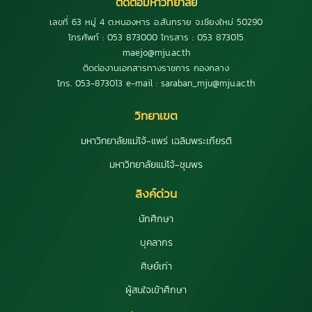
ติดต่อมหาวิทยาลัย
เลขที่ 63 หมู่ 4 ต.หนองหาร อ.สันทราย จ.เชียงใหม่ 50290
โทรศัพท์ : 053 873000 โทรสาร : 053 873015
maejo@mju.ac.th
ติดต่องานเอกสารทางราชการ กองกลาง
โทร. 053-873013 e-mail : saraban_mju@mju.ac.th
วิทยาเขต
มหาวิทยาลัยแม่โจ้-แพร่ เฉลิมพระเกียรติ
มหาวิทยาลัยแม่โจ้-ชุมพร
ลิงค์ด่วน
นักศึกษา
บุคลากร
ศิษย์เก่า
ผู้สนใจเข้าศึกษา