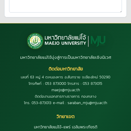
มหาวิทยาลัยแม่โจ้มุ่งสู่การเป็นมหาวิทยาลัยเชิงนิเวศ
ติดต่อมหาวิทยาลัย
เลขที่ 63 หมู่ 4 ต.หนองหาร อ.สันทราย จ.เชียงใหม่ 50290
โทรศัพท์ : 053 873000 โทรสาร : 053 873015
maejo@mju.ac.th
ติดต่องานเอกสารทางราชการ กองกลาง
โทร. 053-873013 e-mail : saraban_mju@mju.ac.th
วิทยาเขต
มหาวิทยาลัยแม่โจ้-แพร่ เฉลิมพระเกียรติ