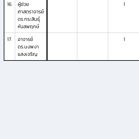
16.
ผู้ช่วย
1
ศาสตราจารย์
ดร.กระสินธุ์
หังสพฤกษ์
17.
อาจารย์
1
ดร.นงพงา
แสงเจริญ