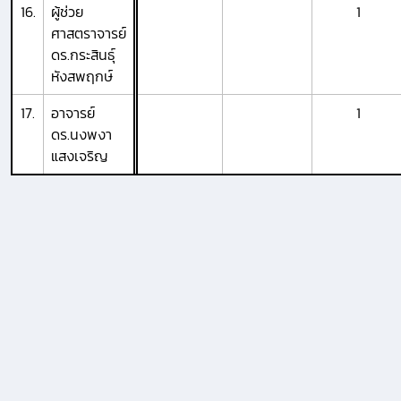
16.
ผู้ช่วย
1
ศาสตราจารย์
ดร.กระสินธุ์
หังสพฤกษ์
17.
อาจารย์
1
ดร.นงพงา
แสงเจริญ