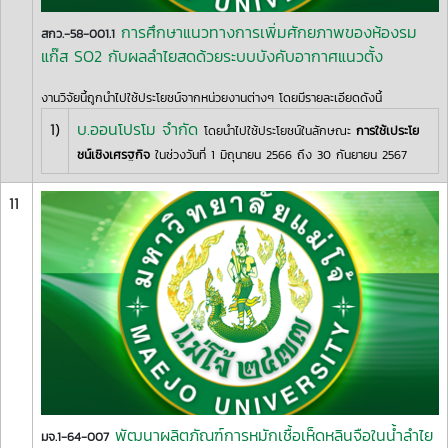
การศึกษาแนวทางการเพิ่มศักยภาพของห้องรม
สกว.-58-001.1
แก๊ส SO2 กับผลลำไยสดด้วยระบบบังคับอากาศแนวตั้ง
งานวิจัยนี้ถูกนำไปใช้ประโยชน์จากหน่วยงานต่างๆ โดยมีรายละเอียดดังนี้
1)
บ.ออนโปรโม จำกัด
โดยนำไปใช้ประโยชน์ในลักษณะ
การใช้เประโย
ชน์เชิงเศรฐกิจ
ในช่วงวันที่ 1 มิถุนายน 2566 ถึง 30 กันยายน 2567
11
พัฒนาผลิตภัณฑ์การหมักเชื้อเห็ดหลินจือในน้ำลำไย
มจ.1-64-007