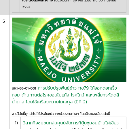
เประโยชน์เชิงเศรฐกิจ
ในช่วงวันที่ 1 ตุลาคม 2567 ถึง 30 กันยายน
2568
5
การปรับปรุงพันธุ์ข้าว กข79 ให้ออกดอกเร็ว
มจ.1-66-01-001
หอม ต้านทานต่อโรคขอบใบแห้ง โรคไหม้ และเพลี้ยกระโดดสี
น้ำตาล โดยใช้เครื่องหมายโมเลกุล (ปีที่ 2)
งานวิจัยนี้ถูกนำไปใช้ประโยชน์จากหน่วยงานต่างๆ โดยมีรายละเอียดดังนี้
1)
วิสาหกิจชุมชนกลุ่มศูนย์จัดการกิปุ๋ยชุมชนบ้านไผ่เขียว