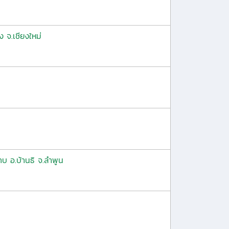
 จ.เชียงใหม่
บ อ.บ้านธิ จ.ลำพูน