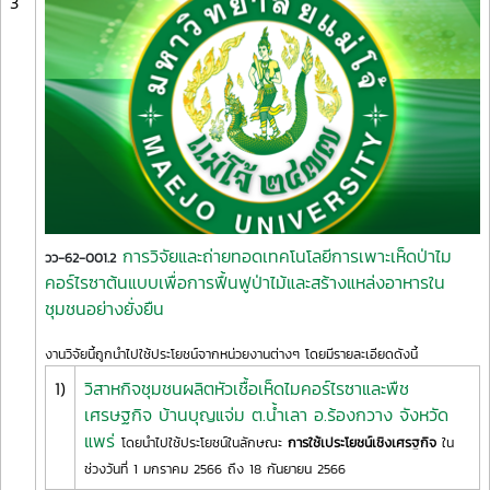
3
การวิจัยและถ่ายทอดเทคโนโลยีการเพาะเห็ดป่าไม
วว-62-001.2
คอร์ไรซาต้นแบบเพื่อการฟื้นฟูป่าไม้และสร้างแหล่งอาหารใน
ชุมชนอย่างยั่งยืน
งานวิจัยนี้ถูกนำไปใช้ประโยชน์จากหน่วยงานต่างๆ โดยมีรายละเอียดดังนี้
1)
วิสาหกิจชุมชนผลิตหัวเชื้อเห็ดไมคอร์ไรซาและพืช
เศรษฐกิจ บ้านบุญแจ่ม ต.น้ำเลา อ.ร้องกวาง จังหวัด
แพร่
โดยนำไปใช้ประโยชน์ในลักษณะ
การใช้เประโยชน์เชิงเศรฐกิจ
ใน
ช่วงวันที่ 1 มกราคม 2566 ถึง 18 กันยายน 2566