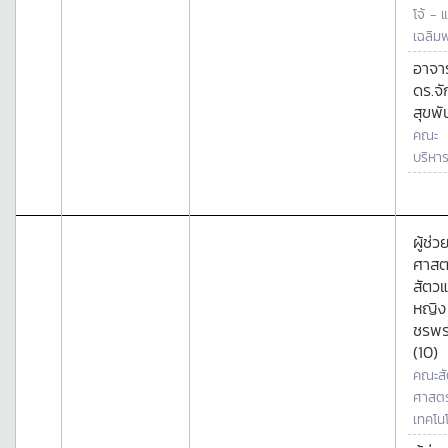
โจ้ - 
เฉลิมพ
อาจาร
ดร.จ
สุขพั
คณะ
บริหาร
ผู้ช่ว
ศาสต
สัตว
หญิง
ชรพร
(10)
คณะสั
ศาสตร
เทคโนโ