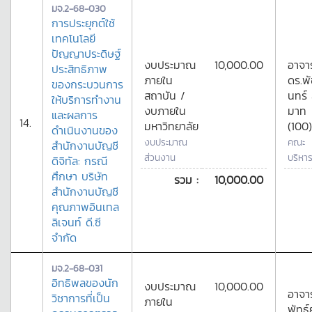
มจ.2-68-030
การประยุกต์ใช้
เทคโนโลยี
ปัญญาประดิษฐ์
งบประมาณ
10,000.00
อาจาร
ประสิทธิภาพ
ภายใน
ดร.พั
ของกระบวนการ
สถาบัน /
นทร์
ให้บริการทำงาน
งบภายใน
มาท
และผลการ
14.
มหาวิทยาลัย
(100)
ดำเนินงานของ
งบประมาณ
คณะ
สำนักงานบัญชี
ส่วนงาน
บริหาร
ดิจิทัล: กรณี
ศึกษา บริษัท
รวม :
10,000.00
สำนักงานบัญชี
คุณภาพอินเทล
ลิเจนท์ ดี.ซี
จำกัด
มจ.2-68-031
อิทธิพลของนัก
งบประมาณ
10,000.00
อาจาร
วิชาการที่เป็น
ภายใน
พัทธ