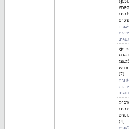
ผู้ช่ว
ศาสต
ดร.ป
ธารา
คณะสั
ศาสตร
เทคโนโ
ผู้ช่ว
ศาสต
ดร.วิ
พัฒน
(7)
คณะสั
ศาสตร
เทคโนโ
อาจาร
ดร.ก
ฮามป
(4)
คณะสั