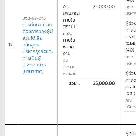
งบ
25,000.00
คณะ
ประมาณ
บริหาร
มจ.2-68-045
ภายใน
ผู้ช่ว
การศึกษาความ
สถาบัน
ศาสต
ต้องการของผู้มี
/ งบ
ดร.ช
ส่วนได้เสีย
ภายใน
ชะโล
17.
หลักสูตร
หน่วย
(40)
บริหารธุรกิจและ
งาน
คณะ
การเป็นผู้
งบ
บริหาร
ประกอบการ
ประมาณ
(นานาชาติ)
ผู้ช่ว
ส่วนงาน
ศาสต
รวม :
25,000.00
ดร.วิ
เวช (
คณะ
บริหาร
ผู้ช่ว