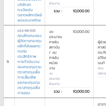
ส่วนงาน
บริษัทจด
ทะเบียนใน
รวม :
10,000.00
ตลาดหลักทรัพย์
แห่งประเทศไทย
มจ.2-68-025
งบ
10,000.00
คุณลักษณะของ
ประมาณ
ผู้จัดการกองทุน
ภายใน
ผู้ช่ว
หลักที่ส่งผลกระ
สถาบัน
ศาสต
ทบต่อ
/ งบ
ดร.ท
ประสิทธิภาพ
ภายใน
อวิโร
9.
การดำเนินงาน
หน่วย
นนท์
ของกองทุนรวม
งาน
คณะ
ตราสารทุนเพื่อ
งบ
บริหาร
การเลี้ยงชีพ
ประมาณ
และกองทุนรวม
ส่วนงาน
ตราสารทุนเพื่อ
รวม :
10,000.00
การออม
อาจาร