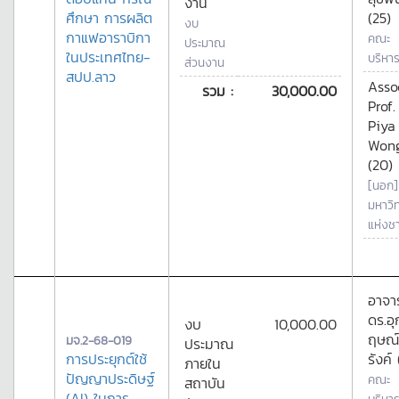
งาน
ศึกษา การผลิต
(25)
งบ
กาแฟอาราบิกา
คณะ
ประมาณ
ในประเทศไทย-
บริหาร
ส่วนงาน
สปป.ลาว
Asso
รวม :
30,000.00
Prof.
Piya
Wong
(20)
[นอก]
มหาวิ
แห่งช
อาจาร
ดร.อุ
งบ
10,000.00
ฤษณ์
มจ.2-68-019
ประมาณ
การประยุกต์ใช้
รังค์
ภายใน
ปัญญาประดิษฐ์
คณะ
สถาบัน
(AI) ในการ