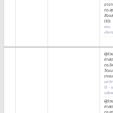
อาจาร
ดร.สุ
สัจจ
(10)
คณะ
บริหาร
ผู้ช่ว
ศาสต
ดร.อิ
วัฒน
เกษม
มหาวิ
โจ้ - 
เฉลิมพ
ผู้ช่ว
ศาสต
ดร.ศ