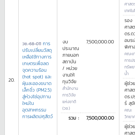
ศาสตร
เทคโนโ
รอง
ศาสต
ดร.ด
อมรเ
งบ
7,500,000.00
การ
วช.-68-011
พิศาล
ประมาณ
ปรับเปลี่ยนวัสดุ
คณะเท
ภายนอก
เหลือใช้ทางการ
การปร
สถาบัน
เกษตรเพื่อลด
ทรัพย
/ หน่วย
จุดความร้อน
น้ำ
งานให้
(hot spot) และ
20.
ทุนวิจัย
ฝุ่นละอองขนาด
ผู้ช่ว
สำนักงาน
เล็กจิ๋ว (PM2.5)
ศาสต
การวิจัย
สู่ห่วงโซ่อุปทาน
ดร.ป
แห่งชาติ
ใหม่ใน
ร์ สุข
(วช.)
อุตสาหกรรม
คณะ
การผลิตปศุสัตว์
วิทยา
รวม :
7,500,000.00
ผู้ช่ว
ศาสต