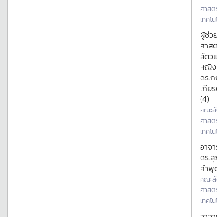
ศาสตร
เทคโนโ
ผู้ช่ว
ศาสต
สัตว
หญิง
ดร.ก
เกียรต
(4)
คณะสั
ศาสตร
เทคโนโ
อาจาร
ดร.สุ
คำพุ
คณะสั
ศาสตร
เทคโนโ
อาจาร