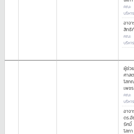
คณะ
บริหาร
อาจาร
สิทธิ
คณะ
บริหาร
ผู้ช่ว
ศาสต
โสภ
เพชร
คณะ
บริหาร
อาจาร
ดร.อ
รัศมิ์
โสภา