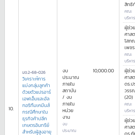
สิทธิ
คณะ
บริหาร
ผู้ช่ว
ศาสต
โสภ
เพชร
คณะ
บริหาร
งบ
10,000.00
ผู้ช่ว
มจ.2-68-026
ประมาณ
ศาสต
วิเคราะห์การ
ภายใน
ดร.ป
แบ่งกลุ่มลูกค้า
สถาบัน
วรรณ
ด้วยตัวแปรอาร์
/ งบ
(20)
เอฟเอ็มและอัล
ภายใน
คณะ
กอริทึมเคมีนส์
10.
หน่วย
บริหาร
กรณีศึกษาใน
งาน
ธุรกิจค้าปลีก
ผู้ช่ว
งบ
เกษตรอินทรีย์
ศาสต
ประมาณ
สำหรับผู้สูงอายุ
ดร.ก