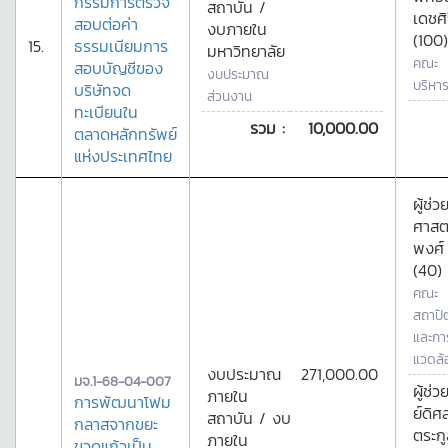
กรรมการตรวจ
สถาบัน /
เดชศิ
สอบต่อค่า
งบภายใน
(100)
15.
ธรรมเนียมการ
มหาวิทยาลัย
คณะ
สอบบัญชีของ
งบประมาณ
บริหาร
บริษัทจด
ส่วนงาน
ทะเบียนใน
รวม :
10,000.00
ตลาดหลักทรัพย์
แห่งประเทศไทย
ผู้ช่ว
ศาสต
พงศ์ 
(40)
คณะ
สถาปั
และกา
แวดล้
งบประมาณ
271,000.00
มจ.1-68-04-007
ผู้ช่
ภายใน
การพัฒนาโฟม
ย์ดิศส
สถาบัน / งบ
กลาสจากขยะ
ตระกู
ภายใน
ขวดแก้วเป็น