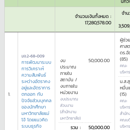
นักวิ
จำนว
จำนวนเงินทั้งหมด :
17,280,578.00
3,509
ผู้ช่ว
ศาสต
ดร.ฉั
มจ.2-68-009
(85)
งบ
50,000.00
การพัฒนาระบบ
คณะ
ประมาณ
การวิเคราะห์
บริหาร
ภายใน
ความสัมพันธ์
สถาบัน /
ระหว่างอัตราคง
น.ส.สุ
งบภายใน
อยู่และอัตราการ
หมื่น
หน่วยงาน
1.
ตกออก กับ
(15)
งบประมาณ
ปัจจัยส่วนบุคคล
คณะ
ส่วนงาน
ของนักศึกษา
บริหาร
(สำนักงาน
มหาวิทยาลัยแม่
สำนัก
มหาวิทยาลัย)
โจ้ โดยแนวคิด
คณบด
ระบบธุรกิจ
บริหาร
รวม :
50,000.00