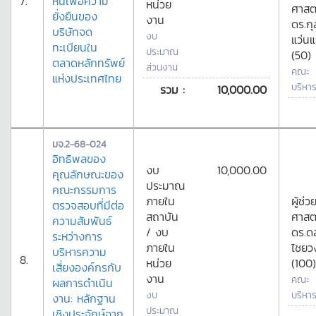
7.
หนี้เพื่อความ
หน่วย
ศาสต
ยั่งยืนของ
งาน
ดร.ก
บริษัทจด
งบ
แว่นแ
ทะเบียนใน
ประมาณ
(50)
ตลาดหลักทรัพย์
ส่วนงาน
คณะ
แห่งประเทศไทย
บริหาร
รวม :
10,000.00
มจ.2-68-024
อิทธิพลของ
งบ
10,000.00
คุณลักษณะของ
ประมาณ
คณะกรรมการ
ภายใน
ผู้ช่ว
ตรวจสอบที่มีต่อ
สถาบัน
ศาสต
ความสัมพันธ์
/ งบ
ดร.ด
ระหว่างการ
ภายใน
ไชยว
บริหารความ
8.
หน่วย
(100)
เสี่ยงองค์กรกับ
งาน
คณะ
ผลการดำเนิน
งบ
บริหาร
งาน: หลักฐาน
ประมาณ
เชิงประจักษ์จาก