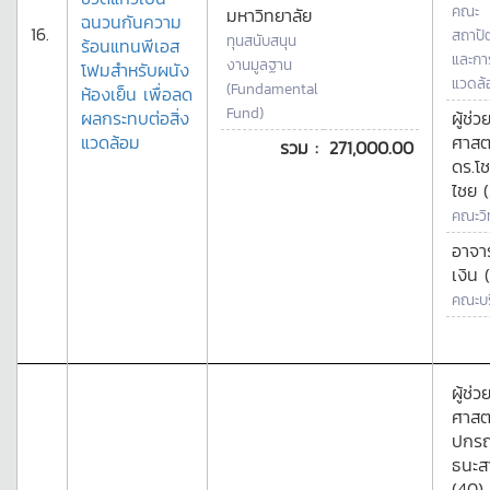
คณะ
มหาวิทยาลัย
ฉนวนกันความ
16.
สถาปั
ทุนสนับสนุน
ร้อนแทนพีเอส
และกา
งานมูลฐาน
โฟมสำหรับผนัง
แวดล้
(Fundamental
ห้องเย็น เพื่อลด
Fund)
ผลกระทบต่อสิ่ง
ผู้ช่ว
แวดล้อม
ศาสต
รวม :
271,000.00
ดร.โ
ไชย 
คณะวิ
อาจาร
เงิน 
คณะบร
ผู้ช่ว
ศาสต
ปกรณ
ธนะส
(40)