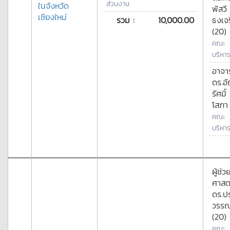
ส่วนงาน
ในจังหวัด
พัสวี
เชียงใหม่
รวม :
10,000.00
ธงเจ
(20)
คณะ
บริหาร
อาจาร
ดร.อ
รัศมิ์
โสภา
คณะ
บริหาร
ผู้ช่ว
ศาสต
ดร.ป
วรรณ
(20)
คณะ