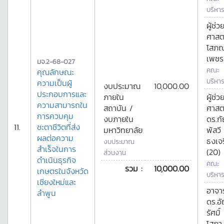
บริหาร
ผู้ช่ว
ศาสต
โสภ
เพชร
มจ.2-68-027
คณะ
คุณลักษณะ
บริหาร
ความเป็นผู้
งบประมาณ
10,000.00
ประกอบการและ
ภายใน
ผู้ช่ว
ความสามารถใน
สถาบัน /
ศาสต
การควบคุม
งบภายใน
ดร.ก
11.
ชะตาชีวิตที่ส่ง
มหาวิทยาลัย
พัสวี
ผลต่อความ
ธงเจ
งบประมาณ
สำเร็จในการ
(20)
ส่วนงาน
ดำเนินธุรกิจ
คณะ
รวม :
10,000.00
เกษตรในจังหวัด
บริหาร
เชียงใหม่และ
อาจาร
ลำพูน
ดร.อ
รัศมิ์
โสภา