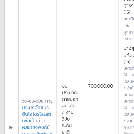
สุวรร
(15)
คณะว
และ
อุตสา
เกษต
นางส
มะโนเ
(15)
มหาวิ
โจ้ - 
เฉลิมพ
งบ
700,000.00
/ สำน
ประมาณ
คณบด
ภายนอก
การ
วช.-68-008
มหาวิ
สถาบัน
ประยุกต์ใช้โปร
โจ้ - 
/ งาน
ตีนไฮโดรไลเสต
เฉลิมพ
วิจัย
เพื่อเป็นส่วน
/ งาน
ระดับ
19.
ผสมเชิงฟังก์ชั่
การศึ
ชาติ
นของผลิตภัณฑ์