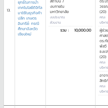
สถาบัน /
ดร.ป
ยุทธ์ในการนำ
งบภายใน
วรรณ
เทคโนโลยีดิจิทัล
13.
มหาวิทยาลัย
(20)
มาใช้ในธุรกิจค้า
งบประมาณ
คณะ
ปลีก เกษตร
ส่วนงาน
บริหาร
อินทรีย์: กรณี
ศึกษาจังหวัด
รวม :
10,000.00
ผู้ช่ว
เชียงใหม่
ศาสต
ดร.ก
พัสวี
ธงเจ
(20)
คณะ
บริหาร
อาจาร
สิทธิ
คณะ
บริหาร