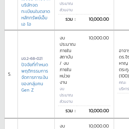
ประมาณ
บริษัทจด
ส่วนงาน
ทะเบียนในตลาด
หลักทรัพย์เอ็ม
รวม :
10,000.00
เอ ไอ
งบ
10,000.00
ประมาณ
ภายใน
อาจาร
สถาบัน
ดร.จิ
มจ.2-68-021
/ งบ
หาญ
ปัจจัยที่กำหนด
ภายใน
ตระกู
พฤติกรรมการ
5.
หน่วย
(100)
จัดการการเงิน
งาน
คณะ
ของกลุ่มคน
งบ
บริหาร
Gen Z
ประมาณ
ส่วนงาน
รวม :
10,000.00
งบ
10,000.00