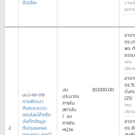
อัจฉริยะ
งานบร
ธุรการ
อาจาร
ดร.ป
พร ก
ธรรม
คณะ
บริหาร
อาจาร
ดร.วิ
งบ
30,000.00
บังค
มจ.2-68-018
ประมาณ
(25)
การพัฒนา
ภายใน
คณะ
ต้นแบบระบบ
สถาบัน
บริหาร
ออนไลน์สำหรับ
/ งบ
บันทึกข้อมูล
อาจาร
ภายใน
2.
ต้นทุนและผล
ดร.จ
หน่วย
ตอบแทน กรณี
สุขพั