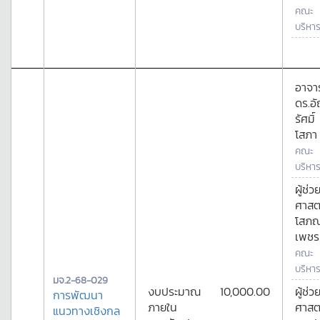
คณะ
บริหาร
อาจาร
ดร.อ
รัศมิ์
โสภา
คณะ
บริหาร
ผู้ช่ว
ศาสต
โสภ
เพชร
คณะ
บริหาร
มจ.2-68-029
งบประมาณ
10,000.00
ผู้ช่ว
การพัฒนา
ภายใน
ศาสต
แนวทางเชิงกล