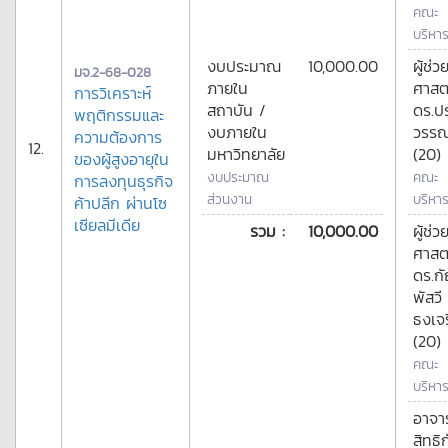
คณะ
บริหาร
งบประมาณ
10,000.00
ผู้ช่ว
มจ.2-68-028
ภายใน
ศาสต
การวิเคราะห์
สถาบัน /
ดร.ป
พฤติกรรมและ
งบภายใน
วรรณ
ความต้องการ
12.
มหาวิทยาลัย
(20)
ของผู้สูงอายุใน
งบประมาณ
คณะ
การลงทุนธุรกิจ
ส่วนงาน
บริหาร
ค้าปลีก ผ่านโซ
เซียลมีเดีย
รวม :
10,000.00
ผู้ช่ว
ศาสต
ดร.ก
พัสวี
ธงเจ
(20)
คณะ
บริหาร
อาจาร
สิทธิ