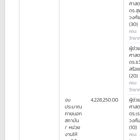
ศาสต
ดร.สุ
วงศ์
(30)
คณะ
วิทยา
ผู้ช่ว
ศาสต
ดร.ธ
สร้อ
(20)
คณะ
วิทยา
งบ
4,228,250.00
ผู้ช่ว
ประมาณ
ศาสต
ภายนอก
ดร.เร
สถาบัน
วงศ์ม
/ หน่วย
(10)
งานให้
คณะ