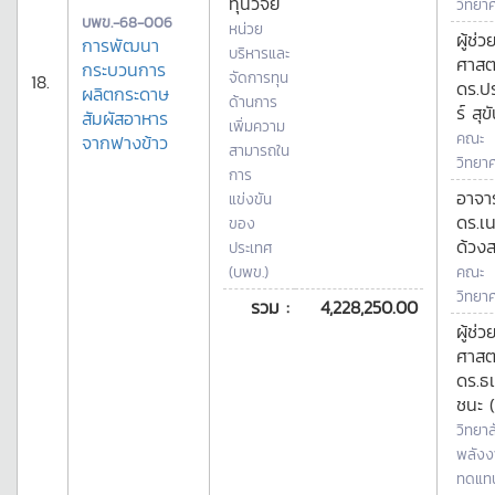
ทุนวิจัย
วิทยา
บพข.-68-006
หน่วย
ผู้ช่ว
การพัฒนา
บริหารและ
ศาสต
กระบวนการ
จัดการทุน
18.
ดร.ป
ผลิตกระดาษ
ด้านการ
ร์ สุข
สัมผัสอาหาร
เพิ่มความ
คณะ
จากฟางข้าว
สามารถใน
วิทยา
การ
อาจาร
แข่งขัน
ดร.เ
ของ
ด้วงส
ประเทศ
(บพข.)
คณะ
วิทยา
รวม :
4,228,250.00
ผู้ช่ว
ศาสต
ดร.ธ
ชนะ (
วิทยาล
พลังง
ทดแท