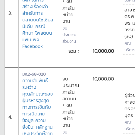
บริหาร
/ งบ
สร้างเรื่องเล่า
ภายใน
อาจาร
3.
สำหรับการ
หน่วย
ดร.
ตลาดบนโซเซียล
งาน
พร เ
มีเดีย: กรณี
งบ
วรรณ
ศึกษา โฟสต์บน
ประมาณ
(30)
แฟนเพจ
ส่วนงาน
คณะ
Facebook
บริหาร
รวม :
10,000.00
มจ.2-68-020
งบ
10,000.00
ความสัมพันธ์
ประมาณ
ระหว่าง
ภายใน
คุณลักษณะของ
ผู้ช่ว
สถาบัน
ผู้บริหารสูงสุด
ศาสต
/ งบ
ทางการเงินกับ
ดร.อ
ภายใน
การเปิดเผย
บุตร 
4.
หน่วย
ข้อมูล ความ
คณะ
งาน
ยั่งยืน: หลักฐาน
บริหาร
งบ
เชิงประจักษ์จาก