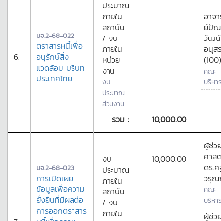
ประมาณ
ภายใน
อาจา
สถาบัน
ย์ปั
มจ.2-68-022
/ งบ
วัฒน์
ตราสารหนี้เพื่อ
ภายใน
อนุส
6.
อนุรักษ์สิ่ง
หน่วย
(100)
แวดล้อม บริบท
งาน
คณะ
ประเทศไทย
งบ
บริหาร
ประมาณ
ส่วนงาน
รวม :
10,000.00
ผู้ช่ว
ศาสต
งบ
10,000.00
ดร.ศ
มจ.2-68-023
ประมาณ
การเปิดเผย
วรุณก
ภายใน
ข้อมูลเพื่อความ
คณะ
สถาบัน
ยั่งยืนที่มีผลต่อ
บริหาร
/ งบ
การออกตราสาร
ภายใน
ผู้ช่ว