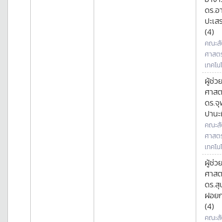
ดร.อ
ปะเสร
(4)
คณะสั
ศาสตร
เทคโนโ
ผู้ช่ว
ศาสต
ดร.จ
ปานะถ
คณะสั
ศาสตร
เทคโนโ
ผู้ช่ว
ศาสต
ดร.ส
ฝอย
(4)
คณะสั