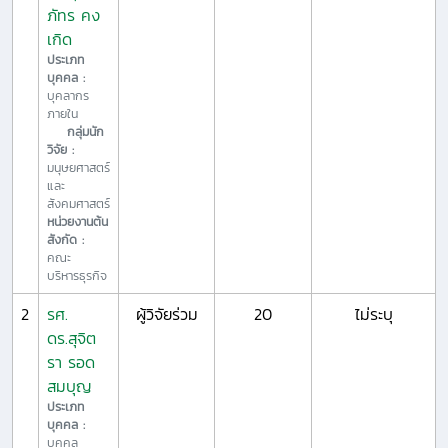
ภัทร คง
เกิด
ประเภท
บุคคล :
บุคลากร
ภายใน
กลุ่มนัก
วิจัย :
มนุษยศาสตร์
และ
สังคมศาสตร์
หน่วยงานต้น
สังกัด :
คณะ
บริหารธุรกิจ
2
รศ.
ผู้วิจัยร่วม
20
ไม่ระบุ
ดร.สุจิต
รา รอด
สมบุญ
ประเภท
บุคคล :
บุคคล