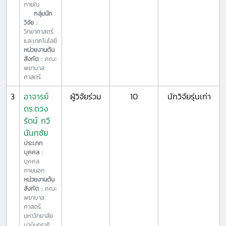
ภายใน
กลุ่มนัก
วิจัย :
วิทยาศาสตร์
และเทคโนโลยี
หน่วยงานต้น
สังกัด :
คณะ
พยาบาล
ศาสตร์
3
อาจารย์
ผู้วิจัยร่วม
10
นักวิจัยรุ่นเก่า
ดร.ดวง
รัตน์ กวี
นันทชัย
ประเภท
บุคคล :
บุคคล
ภายนอก
หน่วยงานต้น
สังกัด :
คณะ
พยาบาล
ศาสตร์
มหาวิทยาลัย
นวมินทราธิ