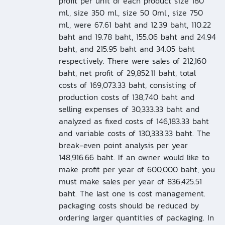
profit per unit of each product size 180
ml., size 350 ml., size 50 0ml., size 750
ml., were 67.61 baht and 12.39 baht, 110.22
baht and 19.78 baht, 155.06 baht and 24.94
baht, and 215.95 baht and 34.05 baht
respectively. There were sales of 212,160
baht, net profit of 29,852.11 baht, total
costs of 169,073.33 baht, consisting of
production costs of 138,740 baht and
selling expenses of 30,333.33 baht and
analyzed as fixed costs of 146,183.33 baht
and variable costs of 130,333.33 baht. The
break-even point analysis per year
148,916.66 baht. If an owner would like to
make profit per year of 600,000 baht, you
must make sales per year of 836,425.51
baht. The last one is cost management.
packaging costs should be reduced by
ordering larger quantities of packaging. In