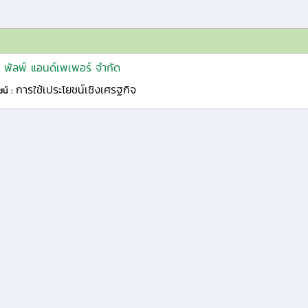
์น พัลพ์ แอนด์เพเพอร์ จำกัด
การใช้เประโยชน์เชิงเศรฐกิจ
ชน์ :