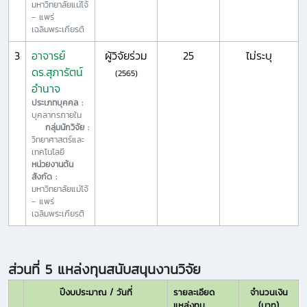
มหาวิทยาลัยแม่โจ้
- แพร่
เฉลิมพระเกียรติ
3
อาจารย์
ผู้วิจัยร่วม
25
ไม่ระบุ
ดร.สุภารัตน์
(2565)
อำนาจ
ประเภทบุคคล :
บุคลากรภายใน
กลุ่มนักวิจัย :
วิทยาศาสตร์และ
เทคโนโลยี
หน่วยงานต้น
สังกัด :
มหาวิทยาลัยแม่โจ้
- แพร่
เฉลิมพระเกียรติ
ส่วนที่ 5 แหล่งทุนสนับสนุนงานวิจัย
ปีงบประมาณ / วันที่
รายละเอียด
จำนวนเงิน
แหล่งทุน
(บาท)