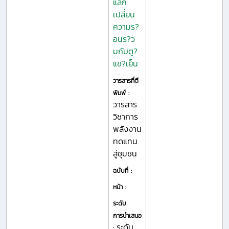
แลก
เปลี่ยน
ความร?
อนร?ว
มกับตู?
แช?เย็น
วารสารที่ตี
พิมพ์ :
วารสาร
วิชาการ
พลังงาน
ทดแทน
สู่ชุมชน
ฉบับที่ :
หน้า :
ระดับ
การนำเสนอ
ระดับ
: