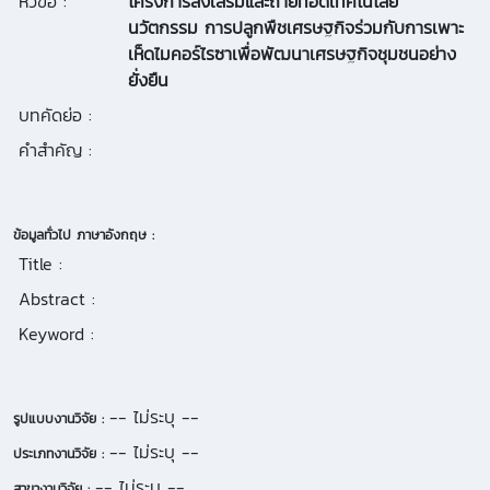
หัวข้อ :
โครงการส่งเสริมและถ่ายทอดเทคโนโลยี
นวัตกรรม การปลูกพืชเศรษฐกิจร่วมกับการเพาะ
เห็ดไมคอร์ไรซาเพื่อพัฒนาเศรษฐกิจชุมชนอย่าง
ยั่งยืน
บทคัดย่อ :
คำสำคัญ :
ข้อมูลทั่วไป ภาษาอังกฤษ :
Title :
Abstract :
Keyword :
-- ไม่ระบุ --
รูปแบบงานวิจัย :
-- ไม่ระบุ --
ประเภทงานวิจัย :
-- ไม่ระบุ --
สาขางานวิจัย :