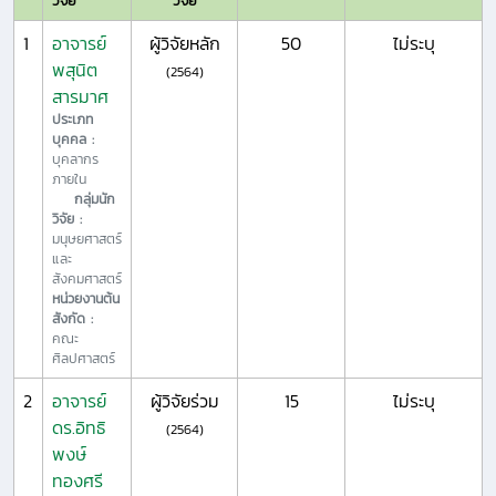
วิจัย
วิจัย
1
อาจารย์
ผู้วิจัยหลัก
50
ไม่ระบุ
พสุนิต
(2564)
สารมาศ
ประเภท
บุคคล :
บุคลากร
ภายใน
กลุ่มนัก
วิจัย :
มนุษยศาสตร์
และ
สังคมศาสตร์
หน่วยงานต้น
สังกัด :
คณะ
ศิลปศาสตร์
2
อาจารย์
ผู้วิจัยร่วม
15
ไม่ระบุ
ดร.อิทธิ
(2564)
พงษ์
ทองศรี