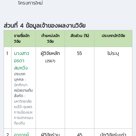
โครงการใหม่
ส่วนที่ 4 ข้อมูลเจ้าของผลงานวิจัย
รายชื่อนัก
ตำแหน่งนัก
สัดส่วน (%)
ประเภทนักวิจัย
วิจัย
วิจัย
1
นางสาว
ผู้วิจัยหลัก
55
ไม่ระบุ
อรดา
(2567)
สมหวัง
ประเภท
บุคคล :
นักศึกษา
หน่วยงานต้น
สังกัด :
มหาวิทยาลัย
แม่โจ้-ชุมพร
การเมืองและ
การปกครอง
ท้องถิ่น
2
อาจารย์
ผู้วิจัยร่วม
45
นักวิจัยรุ่นเก่า