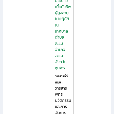
นโยบาย
เบี้ยยังชีพ
ผู้สูงอายุ
ไปปฏิบัติ
ใน
เทศบาล
ตำบล
ละแม
อำเภอ
ละแม
จังหวัด
ชุมพร
วารสารที่ตี
พิมพ์ :
วารสาร
พุทธ
นวัตกรรม
และการ
จัดการ