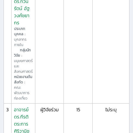
ดร.กวิน
รัตน์ อัฐ
วงศ์ชยา
กร
ประเภท
บุคคล :
บุคลากร
ภายใน
กลุ่มนัก
วิจัย :
มนุษยศาสตร์
และ
สังคมศาสตร์
หน่วยงานต้น
สังกัด :
คณะ
พัฒนาการ
ท่องเที่ยว
3
อาจารย์
ผู้วิจัยร่วม
15
ไม่ระบุ
ดร.กีรติ
ตระการ
ศิริวานิช