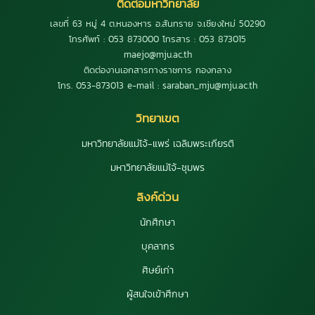
ติดต่อมหาวิทยาลัย
เลขที่ 63 หมู่ 4 ต.หนองหาร อ.สันทราย จ.เชียงใหม่ 50290
โทรศัพท์ : 053 873000 โทรสาร : 053 873015
maejo@mju.ac.th
ติดต่องานเอกสารทางราชการ กองกลาง
โทร. 053-873013 e-mail : saraban_mju@mju.ac.th
วิทยาเขต
มหาวิทยาลัยแม่โจ้-แพร่ เฉลิมพระเกียรติ
มหาวิทยาลัยแม่โจ้-ชุมพร
ลิงค์ด่วน
นักศึกษา
บุคลากร
ศิษย์เก่า
ผู้สนใจเข้าศึกษา