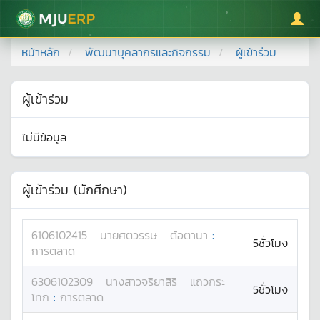
มหาวิทยาลัยแม่โจ้
หน้าหลัก
พัฒนาบุคลากรและกิจกรรม
ผู้เข้าร่วม
ผู้เข้าร่วม
ไม่มีข้อมูล
ผู้เข้าร่วม (นักศึกษา)
6106102415
นาย
ศตวรรษ
ต้อตานา
:
5ชั่วโมง
การตลาด
6306102309
นางสาว
จริยาสิริ
แถวกระ
5ชั่วโมง
โทก
:
การตลาด