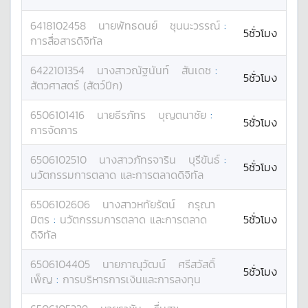
6418102458
นาย
พัทธดนย์
ชุนนะวรรณ์
:
5ชั่วโมง
การสื่อสารดิจิทัล
6422101354
นางสาว
ณัฐนันท์
สันเดช
:
5ชั่วโมง
สัตวศาสตร์ (สัตว์ปีก)
6506101416
นาย
ธีรภัทร
บุญตนาชัย
:
5ชั่วโมง
การจัดการ
6506102510
นางสาว
ภัทรจาริน
บุรีขันธ์
:
5ชั่วโมง
นวัตกรรมการตลาด และการตลาดดิจิทัล
6506102606
นางสาว
หทัยรัตน์
กรุณา
มิตร
:
นวัตกรรมการตลาด และการตลาด
5ชั่วโมง
ดิจิทัล
6506104405
นาย
ภาณุวัฒน์
ศรีสวัสดิ์
5ชั่วโมง
เพ็ญ
:
การบริหารการเงินและการลงทุน