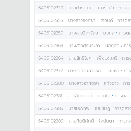
6406102339
นาย
ปาราเมศ
เสาร์แก้ว
:
การต
6406102355
นางสาว
รังศิยา
ใจวันดี
:
การตล
6406102359
นางสาว
วิภาวัลย์
มงคล
:
การต
6406102363
นางสาว
ศิริประภา
มือกุศล
:
กา
6406102364
นาย
สิทธิโชค
เพ็งแจ่มศรี
:
การ
6406102372
นางสาว
อมลวรรณ
แซ่เห่อ
:
กา
6406102380
นางสาว
อาทิตยา
แก้วขาว
:
การ
6406102381
นาย
อินทนนท์
กลมไล
:
การตลา
6406102385
นาย
เอกภพ
ไชยชมภู
:
การตลา
6406102389
นาย
กิตติศักดิ์
ใจนันตา
:
การต