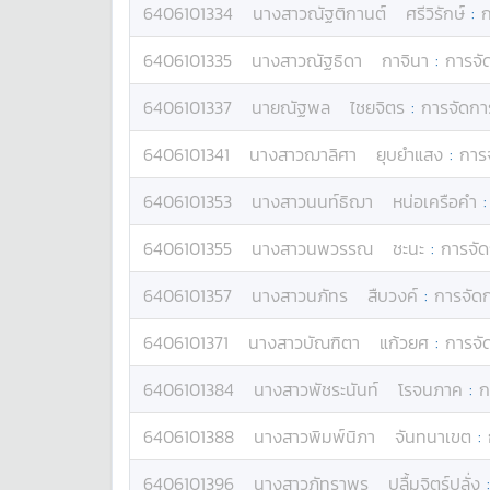
6406101334
นางสาว
ณัฐติกานต์
ศรีวิรักษ์
:
ก
6406101335
นางสาว
ณัฐธิดา
กาจินา
:
การจั
6406101337
นาย
ณัฐพล
ไชยจิตร
:
การจัดกา
6406101341
นางสาว
ฌาลิศา
ยุบยำแสง
:
การ
6406101353
นางสาว
นนท์ธิฌา
หน่อเครือคำ
6406101355
นางสาว
นพวรรณ
ชะนะ
:
การจั
6406101357
นางสาว
นภัทร
สืบวงค์
:
การจัด
6406101371
นางสาว
บัณฑิตา
แก้วยศ
:
การจั
6406101384
นางสาว
พัชระนันท์
โรจนภาค
:
ก
6406101388
นางสาว
พิมพ์นิภา
จันทนาเขต
:
6406101396
นางสาว
ภัทราพร
ปลื้มจิตร์ปลั่ง