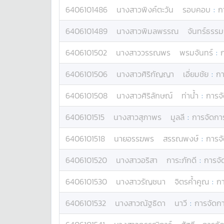
6406101486
นางสาว
พิงค์ตะวัน
รอบคอบ
:
ก
6406101489
นางสาว
พิมลพรรณ
จันทร์ธรรม
6406101502
นางสาว
วรรณพร
พรมจันทร์
:
6406101506
นางสาว
ศิริกัญญา
เอี่ยมชัย
:
กา
6406101508
นางสาว
ศิริลักษณ์
ท่าน้ำ
:
การจ
6406101515
นางสาว
สุภาพร
มูลลี
:
การจัดกา
6406101518
นาย
อรรฆพร
สรรณพงษ์
:
การจ
6406101520
นางสาว
อริสา
การะภักดี
:
การจั
6406101530
นางสาว
รัญชนา
จิตรค้ำคูณ
:
ก
6406101532
นางสาว
ณัฐธิดา
นาวี
:
การจัดก