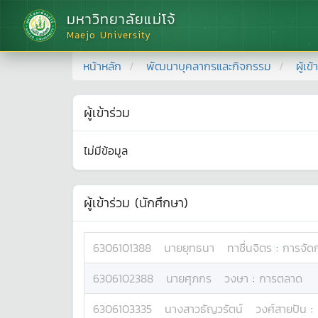
มหาวิทยาลัยแม่โจ้
Maejo University
หน้าหลัก
พัฒนาบุคลากรและกิจกรรม
ผู้เข
ผู้เข้าร่วม
ไม่มีข้อมูล
ผู้เข้าร่วม (นักศึกษา)
6306101388
นาย
ยุทธนา
ทาชื่นจิตร
:
การจัด
6306102388
นาย
ศุภกร
วงษา
:
การตลาด
6306103335
นางสาว
ธัญวรัตน์
วงศ์สายปัน
: