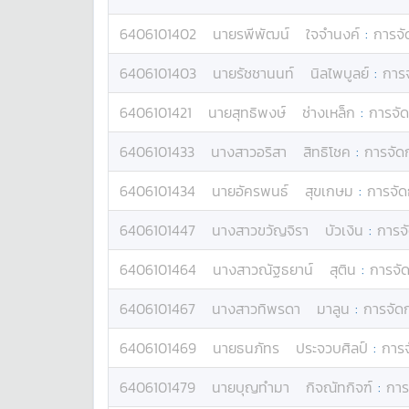
6406101402
นาย
รพีพัฒน์
ใจจำนงค์
:
การจั
6406101403
นาย
รัชชานนท์
นิลไพบูลย์
:
การ
6406101421
นาย
สุทธิพงษ์
ช่างเหล็ก
:
การจั
6406101433
นางสาว
อริสา
สิทธิโชค
:
การจัด
6406101434
นาย
อัครพนธ์
สุขเกษม
:
การจัด
6406101447
นางสาว
ขวัญจิรา
บัวเงิน
:
การจ
6406101464
นางสาว
ณัฐธยาน์
สุติน
:
การจั
6406101467
นางสาว
ทิพรดา
มาลูน
:
การจัด
6406101469
นาย
ธนภัทร
ประจวบศิลป์
:
การ
6406101479
นาย
บุญทำมา
กิจณัทกิจฑ์
:
การ