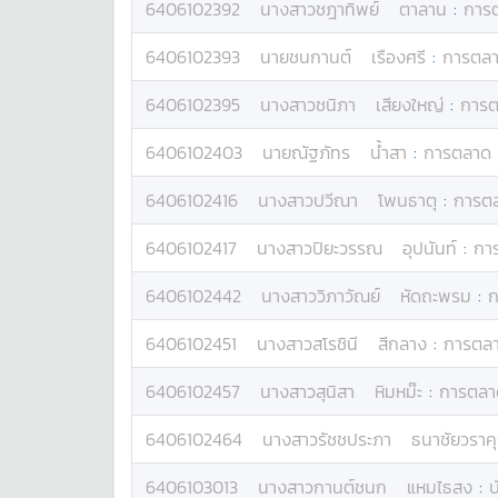
6406102392
นางสาว
ชฎาทิพย์
ตาลาน
:
การ
6406102393
นาย
ชนกานต์
เรืองศรี
:
การตล
6406102395
นางสาว
ชนิภา
เสียงใหญ่
:
การ
6406102403
นาย
ณัฐภัทร
น้ำสา
:
การตลาด
6406102416
นางสาว
ปวีณา
โพนธาตุ
:
การต
6406102417
นางสาว
ปิยะวรรณ
อุปนันท์
:
กา
6406102442
นางสาว
วิภาวัณย์
หัดถะพรม
:
ก
6406102451
นางสาว
สโรชินี
สีกลาง
:
การตล
6406102457
นางสาว
สุนิสา
หิมหม๊ะ
:
การตลา
6406102464
นางสาว
รัชชประภา
ธนาชัยวราค
6406103013
นางสาว
กานต์ชนก
แหมไธสง
:
บ