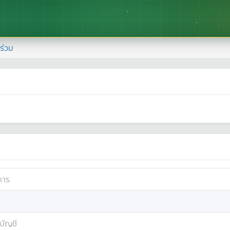
้าร่วม
การ
บัญชี