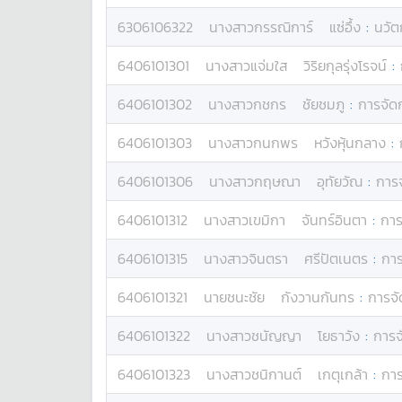
6306106322
นางสาว
กรรณิการ์
แซ่อึ้ง
:
นวัต
6406101301
นางสาว
แจ่มใส
วิริยกุลรุ่งโรจน์
:
6406101302
นางสาว
กชกร
ชัยชมภู
:
การจัด
6406101303
นางสาว
กนกพร
หวังหุ้นกลาง
:
6406101306
นางสาว
กฤษณา
อุทัยวัณ
:
การ
6406101312
นางสาว
เขมิกา
จันทร์อินตา
:
การ
6406101315
นางสาว
จินตรา
ศรีปัตเนตร
:
การ
6406101321
นาย
ชนะชัย
กังวานกันทร
:
การจ
6406101322
นางสาว
ชนัญญา
โยธาวัง
:
การจ
6406101323
นางสาว
ชนิกานต์
เกตุเกล้า
:
การ