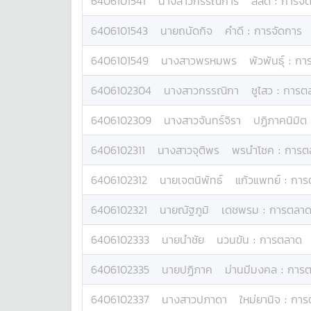
6406101541
นางสาว
กรรณิการ์
สัสดี
:
การจั
6406101543
นาย
ถนัดกิจ
คำดี
:
การจัดการ
6406101549
นางสาว
พรหมพร
พัวพันธุ์
:
การ
6406102304
นางสาว
กรรณิกา
ชูไสว
:
การต
6406102309
นางสาว
จันทร์จิรา
ปฏิภาคนิมิต
6406102311
นางสาว
จุติพร
พรนำโชค
:
การต
6406102312
นาย
เจตนิพัทธ์
แก้วแพทย์
:
การ
6406102321
นาย
ณัฐภูมิ
เดชพรม
:
การตลา
6406102333
นาย
นำชัย
นวนขัน
:
การตลาด
6406102335
นาย
ปฏิภาค
ม่านมีมงคล
:
การ
6406102337
นางสาว
ปภาดา
ใหม่ยานิจ
:
การ