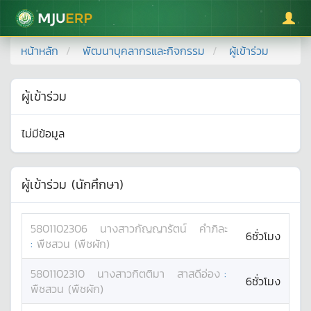
มหาวิทยาลัยแม่โจ้
หน้าหลัก
พัฒนาบุคลากรและกิจกรรม
ผู้เข้าร่วม
ผู้เข้าร่วม
ไม่มีข้อมูล
ผู้เข้าร่วม (นักศึกษา)
5801102306
นางสาว
กัญญารัตน์
คำภิละ
6ชั่วโมง
:
พืชสวน (พืชผัก)
5801102310
นางสาว
กิตติมา
สาสดีอ่อง
:
6ชั่วโมง
พืชสวน (พืชผัก)