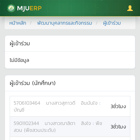
มหาวิทยาลัยแม่โจ้
หน้าหลัก
พัฒนาบุคลากรและกิจกรรม
ผู้เข้าร่วม
ผู้เข้าร่วม
ไม่มีข้อมูล
ผู้เข้าร่วม (นักศึกษา)
5706103464
นางสาว
สุภาวดี
อินนันใจ
:
3ชั่วโมง
บัญชี
5901102344
นางสาว
ฌาลิตา
สิงใจ
:
พืช
3ชั่วโมง
สวน (พืชสวนประดับ)