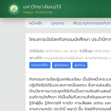
มหาวิทยาลัยแม่โจ้
Maejo University
หน้าหลัก
บุคลากร
พัฒนาบุคลากรและกิจก
โครงการเปิดโลกกิจกรรมนักศึกษา ประจำปีกา
วันที่เริ่มต้น
14/10/2563
เวลา
16:00
วันที่สิ้นสุด
14/10/2563
สถานที่จัด
ลานปูนหลังอัฒจรรย์มีหลังคา สนามกีฬาอินทนิล มห
หน่วยงานที่จัด
ผู้รับผิดชอบ
ผู้เข้าร่วม
กิจกรรมการเรียนรู้นอกห้องเรียน เป็นอีกหนึ่งกระบวนก
ปฏิบัติหรือได้รับประสบการณ์โดยตรง ซึ่งการส่งเสริ
ด้านวิชาการมาประยุกต์ใช้เกิดเป็นความคิดสร้างสรรค
องค์การนักศึกษา ได้เล็งเห็นถึงความสำคัญของการทำ
รู้จักผู้อื่น รู้จักการให้ การรับ การเสียสละ อดทน
ตามความถนัด ประจำปี ๒๕๖3 ขึ้น โดยมีกิจกรรมห