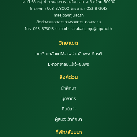
เลขที่ 63 หมู่ 4 ต.หนองหาร อ.สันทราย จ.เชียงใหม่ 50290
โทรศัพท์ : 053 873000 โทรสาร : 053 873015
maejo@mju.ac.th
ติดต่องานเอกสารทางราชการ กองกลาง
โทร. 053-873013 e-mail : saraban_mju@mju.ac.th
วิทยาเขต
มหาวิทยาลัยแม่โจ้-แพร่ เฉลิมพระเกียรติ
มหาวิทยาลัยแม่โจ้-ชุมพร
ลิงค์ด่วน
นักศึกษา
บุคลากร
ศิษย์เก่า
ผู้สนใจเข้าศึกษา
ที่พัก/สัมมนา