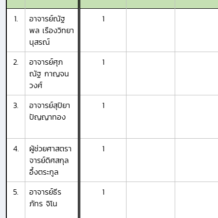
1.
อาจารย์ณัฐ
1
พล เรืองวิทยา
นุสรณ์
2.
อาจารย์ศุภ
1
ณัฐ กาญจน
วงศ์
3.
อาจารย์สุปิยา
1
ปัญญาทอง
4.
ผู้ช่วยศาสตรา
1
จารย์ดิศสกุล
อึ้งตระกูล
5.
อาจารย์ธีร
1
ภัทร จิโน